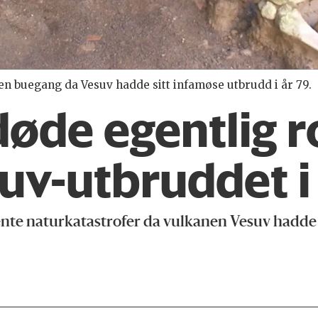
en buegang da Vesuv hadde sitt infamøse utbrudd i år 79.
øde egentlig 
uv-utbruddet i 
jente naturkatastrofer da vulkanen Vesuv hadd