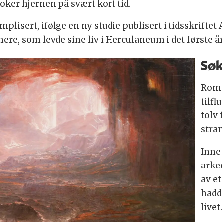
ker hjernen på svært kort tid.
plisert, ifølge en ny studie publisert i tidsskriftet
ere, som levde sine liv i Herculaneum i det første å
Søk
Rome
tilfl
tolv 
stra
Inne
arke
av et
hadd
livet