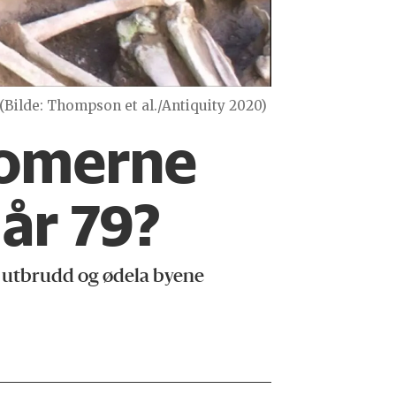
(Bilde: Thompson et al./Antiquity 2020)
romerne
år 79?
e utbrudd og ødela byene