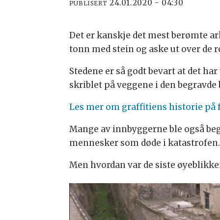
24.01.2020 - 04:30
PUBLISERT
Det er kanskje det mest berømte ark
tonn med stein og aske ut over de
Stedene er så godt bevart at det ha
skriblet på veggene i den begravde 
Les mer om graffitiens historie på
Mange av innbyggerne ble også begra
mennesker som døde i katastrofen
Men hvordan var de siste øyeblikken