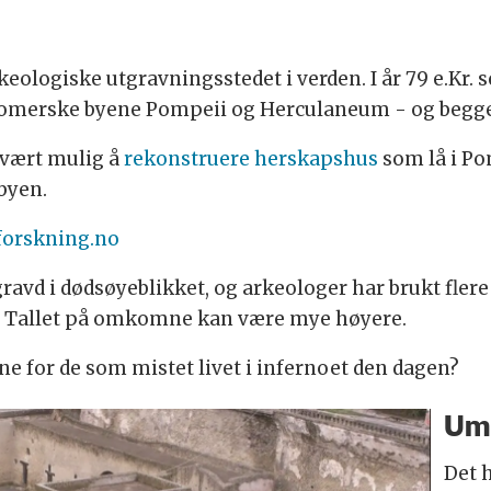
eologiske utgravningsstedet i verden. I år 79 e.Kr.
 romerske byene Pompeii og Herculaneum - og begge 
r vært mulig å
rekonstruere herskapshus
som lå i Po
byen.
 forskning.no
vd i dødsøyeblikket, og arkeologer har brukt flere 
. Tallet på omkomne kan være mye høyere.
e for de som mistet livet i infernoet den dagen?
Umi
Det h