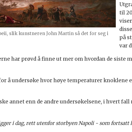
Utgr
til 
viser
diss
, slik kunstneren John Martin så det for seg i
på s
var d
kerne har prøvd å finne ut mer om hvordan de siste
for å undersøke hvor høye temperaturer knoklene ege
ske annet enn de andre undersøkelsene, i hvert fall
er i dag, rett utenfor storbyen Napoli - som fortsatt l