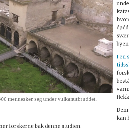
unde
katas
hvor
dødd
svær
byen
I en 
tids
fors
best
varm
flekk
 300 mennesker seg under vulkanutbruddet.
Denn
kan h
ner forskerne bak denne studien.