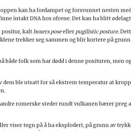
oppen kan ha fordampet og forsvunnet nesten med e
inne intakt DNA hos ofrene. Det kan ha blitt ødelag
 positur, kalt
b
oxers pose
eller
p
ugilistic posture.
Dett
klene trekker seg sammen og blir kortere på grunn
å både folk som har dødd i denne posituren, men også
 dem ble utsatt for så ekstrem temperatur at kropps
n.
ndre romerske steder rundt vulkanen bærer preg av 
ler viser tegn på å ha eksplodert, på grunn av trykk