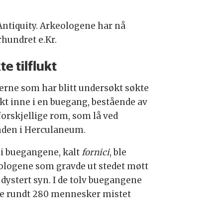
 Antiquity. Arkeologene har nå
rhundret e.Kr.
te tilflukt
rne som har blitt undersøkt søkte
ukt inne i en buegang, bestående av
forskjellige rom, som lå ved
nden i Herculaneum.
 i buegangene, kalt
fornici
, ble
ologene som gravde ut stedet møtt
 dystert syn. I de tolv buegangene
e rundt 280 mennesker mistet
.