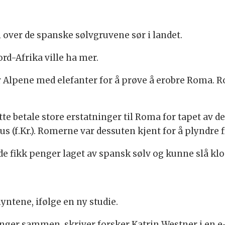
 over de spanske sølvgruvene sør i landet.
rd-Afrika ville ha mer.
Alpene med elefanter for å prøve å erobre Roma. R
te betale store erstatninger til Roma for tapet av 
tus (f.Kr.). Romerne var dessuten kjent for å plyndre 
åde fikk penger laget av spansk sølv og kunne slå klo
yntene, ifølge en ny studie.
ger sammen, skriver forsker Katrin Westner i en e-