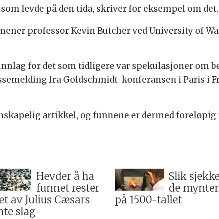
som levde på den tida, skriver for eksempel om det.
 mener professor Kevin Butcher ved University of Wa
unnlag for det som tidligere var spekulasjoner om b
ssemelding fra Goldschmidt-konferansen i Paris i Fr
skapelig artikkel, og funnene er dermed foreløpig i
Hevder å ha
Slik sjekk
funnet rester
de mynte
 et av Julius Cæsars
på 1500-tallet
nte slag