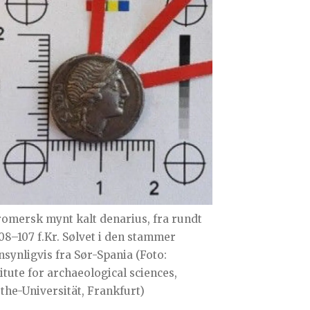
romersk mynt kalt denarius, fra rundt
108–107 f.Kr. Sølvet i den stammer
nsynligvis fra Sør-Spania (Foto:
titute for archaeological sciences,
the-Universität, Frankfurt)