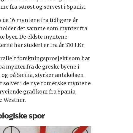
me fra sørøst og sørvest i Spania.
 de 16 myntene fra tidligere år
holder det samme som mynter fra
ke byer. De eldste myntene
erne har studert er fra år 310 f.Kr.
arallelt forskningsprosjekt som har
 på mynter fra de greske byene i
a og på Sicilia, styrker antakelsen
t sølvet i de nye romerske myntene
erveiende grad kom fra Spania,
ge Westner.
logiske spor