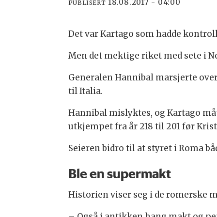
18.08.2017 - 04:00
PUBLISERT
Det var Kartago som hadde kontroll
Men det mektige riket med sete i No
Generalen Hannibal marsjerte over 
til Italia.
Hannibal mislyktes, og Kartago måt
utkjempet fra år 218 til 201 før Kris
Seieren bidro til at styret i Roma b
Ble en supermakt
Historien viser seg i de romerske m
– Også i antikken hang makt og pen