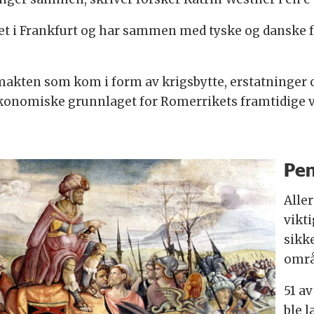
t i Frankfurt og har sammen med tyske og danske f
makten som kom i form av krigsbytte, erstatninger 
økonomiske grunnlaget for Romerrikets framtidige v
Pen
Aller
vikti
sikk
områ
51 a
ble l