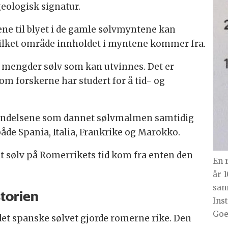
geologisk signatur.
ne til blyet i de gamle sølvmyntene kan
ilket område innholdet i myntene kommer fra.
 mengder sølv som kan utvinnes. Det er
som forskerne har studert for å tid- og
hendelsene som dannet sølvmalmen samtidig
både Spania, Italia, Frankrike og Marokko.
at sølv på Romerrikets tid kom fra enten den
En 
år 
san
storien
Ins
Goe
t det spanske sølvet gjorde romerne rike. Den