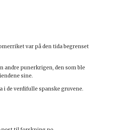
omerriket var på den tida begrenset
den andre punerkrigen, den som ble
fiendene sine.
a i de verdifulle spanske gruvene.
post til forskning.no.