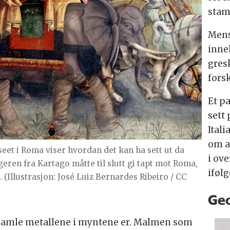
stam
Mens
inne
gres
forsk
Et p
sett
Itali
om a
seet i Roma viser hvordan det kan ha sett ut da
i ov
geren fra Kartago måtte til slutt gi tapt mot Roma,
iføl
. (Illustrasjon: José Luiz Bernardes Ribeiro / CC
Geo
 gamle metallene i myntene er. Malmen som