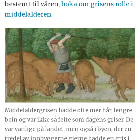
bestemt til våren,
boka om grisens rolle i
middelalderen.
Middelaldergrisen hadde ofte mer hår, lengre
bein og var ikke så feite som dagens griser. De
var vanlige på landet, men også i byen, der en
tredel av innbyggerne gjerne hadde en gris i