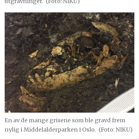
utgravninger.
(Foto: NIKU)
En av de mange grisene som ble gravd frem
nylig i Middelalderparken i Oslo.
(Foto: NIKU)