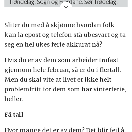
Trøndelag, Sogn og Fjordane, Sør-Trødelag,
Friluftsaktiviteter: 28 prosent.
Telemark, Vestfold, Østfold og noen skoler i
Bading og soling: 22 prosent.
Finnmark er ferdige med årets vinterferie.
Sliter du med å skjønne hvordan folk
Kulturopplevelser: 18 prosent.
kan la epost og telefon stå ubesvart og ta
Shopping: 12 prosent.
seg en hel ukes ferie akkurat nå?
Denne uken er det vinterferie i Buskerud,
Spa. helse og velvære: 7 prosent.
Hedmark, Nordland, Rogaland, Hordaland,
Hvis du er av dem som arbeider trofast
Oppland og noen steder i Finnmark.
Annet/vet ikke: 14 prosent.
gjennom hele februar, så er du i flertall.
Men du skal vite at livet er ikke helt
(Kilde: TNS Gallup/NHO Reiseliv)
problemfritt for dem som har vinterferie,
Aust-Agder, Vest-Agder, Troms og resten av
heller.
Finnmark har vinterferie uken som kommer.
Få tall
(Kilde: Timeanddate.no)
Hvor mange det er av dem? Det blir feil å