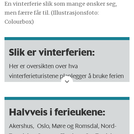
En vinterferie slik som mange ønsker seg,
men færre får til. (Illustrasjonsfoto:
Colourbox)
Slik er vinterferien:
Her er oversikten over hva
vinterferieturistene planlegger å bruke ferien
til i år. Summen er over 100 prosent, siden
noen kombinerer flere former for ferie:
Halvveis i ferieukene:
Skiaktiviteter: 44 prosent.
Akershus, Oslo, Møre og Romsdal, Nord-
Storby: 30 prosent.