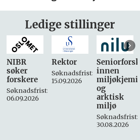
Ledige stillinger
Rektor
Seniorforsker
Forskning.
innen
søker
Søknadsfrist:
miljøkjemi
nyhetsjour
15.09.2026
og
– fast
:
arktisk
Søknadsfrist:
miljø
16. august.
Søknadsfrist:
30.08.2026