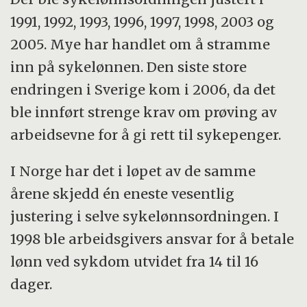
være «forsvarlig fra samme tidspunkt å
overstiger en halv G.
1991, 1992, 1993, 1996, 1997, 1998, 2003 og
sløyfe bestemmelsene om karenstid, å
2005. Mye har handlet om å stramme
Etter 50 uker med sykepenger kan pasienten
fastsette kompensasjonen til 100 prosent av
inn på sykelønnen. Den siste store
få det som nå kalles
arbeidsinntekten og å gjennomføre
endringen i Sverige kom i 2006, da det
arbeidsavklaringspenger (tidligere
egenmelding.» Likevel var det akkurat slik
ble innført strenge krav om prøving av
attføringspenger, rehabiliteringspenger eller
det ble.
arbeidsevne for å gi rett til sykepenger.
tidsbegrenset uførestønad). Et annet
Både i Norge og Sverige fikk ansatte disse
alternativ er varig uførepensjon.
I Norge har det i løpet av de samme
sjenerøse sykelønnsordningene.
årene skjedd én eneste vesentlig
Kilder: Wikipedia og Lov om folketrygd
justering i selve sykelønnsordningen. I
I Sverige tok det slutt fra 1990-tallet. Da var
1998 ble arbeidsgivers ansvar for å betale
det krise i svensk økonomi, og den svenske
lønn ved sykdom utvidet fra 14 til 16
regjeringen satte hardt mot hardt overfor
dager.
organisasjonene i arbeidslivet. De første av