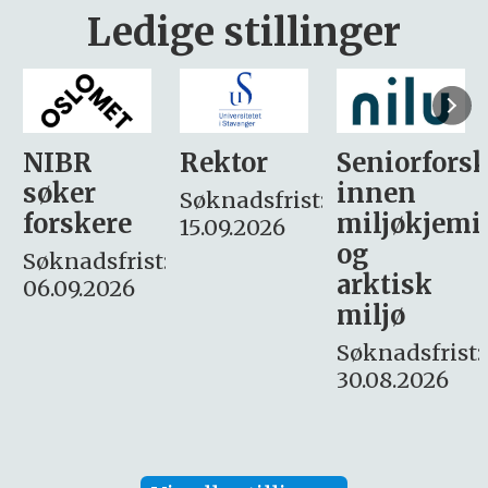
Ledige stillinger
Rektor
Seniorforsker
Forskning.
innen
søker
Søknadsfrist:
miljøkjemi
nyhetsjour
15.09.2026
og
– fast
:
arktisk
Søknadsfrist:
miljø
16. august.
Søknadsfrist:
30.08.2026