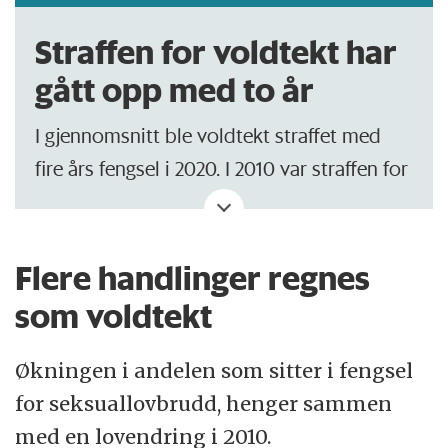
Straffen for voldtekt har
gått opp med to år
I gjennomsnitt ble voldtekt straffet med
fire års fengsel i 2020. I 2010 var straffen for
voldtekt drøyt to år.
Straffen for alle seksuallovbrudd var to års
Flere handlinger regnes
fengsel i snitt i 2020, mens den var ett år og
som voldtekt
fire måneder i 2010.
Økningen i andelen som sitter i fengsel
For andre lovbrudd har straffeøkningen
for seksuallovbrudd, henger sammen
vært beskjeden i samme periode.
med en lovendring i 2010.