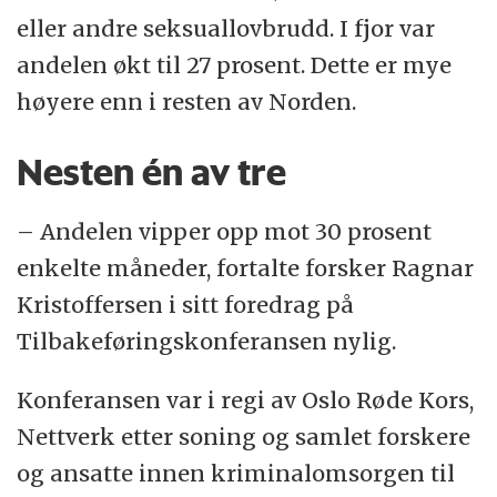
2016.
eller andre seksuallovbrudd. I fjor var
andelen økt til 27 prosent. Dette er mye
– Island har en veldig liten fangebefolkning,
høyere enn i resten av Norden.
så andelen svinger trolig mer der fra år til
år enn i de andre nordiske landene,
Nesten én av tre
opplyser Ragnar Kristoffersen.
– Andelen vipper opp mot 30 prosent
enkelte måneder, fortalte forsker Ragnar
Kristoffersen i sitt foredrag på
Tilbakeføringskonferansen nylig.
Konferansen var i regi av Oslo Røde Kors,
Nettverk etter soning og samlet forskere
og ansatte innen kriminalomsorgen til