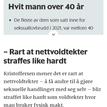
Hvit mann over 40 år
De fleste av dem som satt inne for
seksuallovbrudd i 2021, var mellom 40
og 50 år.
Snittalderen på løslatte var 41 år.
– Rart at nettvoldtekter
Nesten like mange var i 30-årene.
straffes like hardt
Få var yngre enn 20 år.
Kristoffersen mener det er rart at
Bare to prosent er kvinner. I fjor var 13
nettvoldtekter – å få andre til å gjøre
innsatte for seksuallovbrudd kvinner,
seksuelle handlinger med seg selv – blir
mot 563 menn. De fleste dømte
straffet like hardt som voldtekter hvor
kvinnene var i 40-årene.
man bruker fysisk makt.