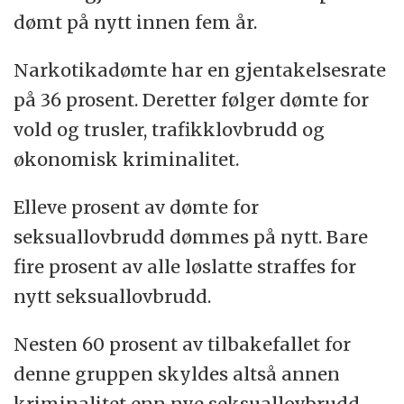
En av ti dømte for seksuallovbrudd har
dømt på nytt innen fem år.
daglig omsorgsansvar for barn. Ni
Narkotikadømte har en gjentakelsesrate
prosent har samværsavtale.
på 36 prosent. Deretter følger dømte for
(Kilde: Ragnar Kristoffersen, KRUS)
vold og trusler, trafikklovbrudd og
økonomisk kriminalitet.
Elleve prosent av dømte for
seksuallovbrudd dømmes på nytt. Bare
fire prosent av alle løslatte straffes for
nytt seksuallovbrudd.
Nesten 60 prosent av tilbakefallet for
denne gruppen skyldes altså annen
kriminalitet enn nye seksuallovbrudd.