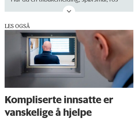
eller kritikk? Eller tips om noe vi bør skrive
om?
LES OGSÅ
Kompliserte innsatte er
vanskelige å hjelpe