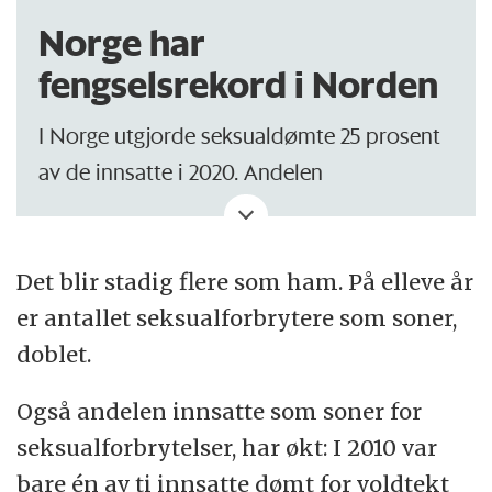
Norge har
fengselsrekord i Norden
I Norge utgjorde seksualdømte 25 prosent
av de innsatte i 2020. Andelen
seksualdømte i andre nordiske land, var
betydelig lavere:
Det blir stadig flere som ham. På elleve år
Danmark: 8 prosent, Finland 6 prosent,
er antallet seksualforbrytere som soner,
Island 15 prosent og Sverige 11 prosent.
doblet.
Tallene er nokså stabile for de andre
Også andelen innsatte som soner for
landene i den målte femårsperioden.
seksualforbrytelser, har økt: I 2010 var
Bortsett fra Norge, som hadde 17 prosent i
bare én av ti innsatte dømt for voldtekt