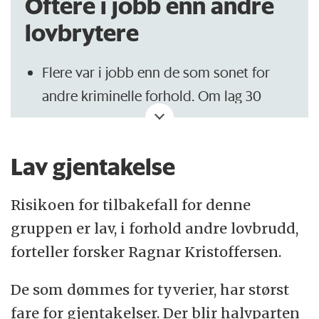
Oftere i jobb enn andre
lovbrytere
Flere var i jobb enn de som sonet for
andre kriminelle forhold. Om lag 30
prosent var i fast eller midlertidig arbeid
da de ble løslatt.
Lav gjentakelse
En av fire var enten pensjonist, ufør eller
på arbeidsmarkedstiltak.
Risikoen for tilbakefall for denne
Færre seksuallovbrytere får besøk i
gruppen er lav, i forhold andre lovbrudd,
fengselet enn andre lovbrytere. Hele 29
forteller forsker Ragnar Kristoffersen.
prosent fikk ikke besøk under soning,
De som dømmes for tyverier, har størst
eller besøk ble ikke registrert.
fare for gjentakelser. Der blir halvparten