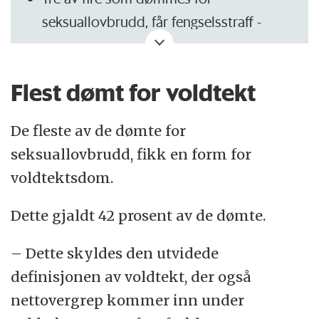
seksuallovbrudd, får fengselsstraff -
ubetinget eller forvaring.
I 2021 sonet 15 innsatte dommer for
Flest dømt for voldtekt
seksuallovbrudd på 10 år eller mer.
Tre dømte hadde lengre dommer enn
De fleste av de dømte for
straffen for drap, som i gjennomsnitt er
seksuallovbrudd, fikk en form for
15 år.
voldtektsdom.
Siden 2010 har kriminalomsorgen
Dette gjaldt 42 prosent av de dømte.
iverksatt 35 voldtektsdommer som var
– Dette skyldes den utvidede
lengre enn 15 år.
definisjonen av voldtekt, der også
(Kilde: KRUS)
nettovergrep kommer inn under