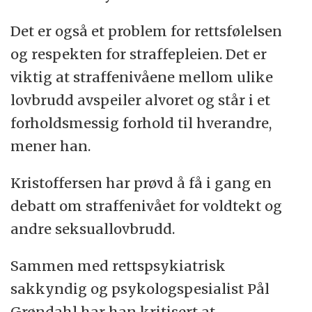
15 prosent var født i utlandet, åtte
Det er også et problem for rettsfølelsen
prosent har ikke norsk statsborgerskap.
og respekten for straffepleien. Det er
(Kilde: Ragnar Kristoffersen, KRUS)
viktig at straffenivåene mellom ulike
lovbrudd avspeiler alvoret og står i et
forholdsmessig forhold til hverandre,
mener han.
Kristoffersen har prøvd å få i gang en
debatt om straffenivået for voldtekt og
andre seksuallovbrudd.
Sammen med rettspsykiatrisk
sakkyndig og psykologspesialist Pål
Grøndahl har han kritisert at