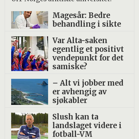
cellevegg.
Magesår: Bedre
behandling i sikte
Membranvesikler gir oss håp å kunne
behandle et bredt spekter med
Var Alta-saken
infeksjonssykdommer og multiresistente
egentlig et positivt
bakterier. Vesiklene inneholder proteiner
vendepunkt for det
samiske?
som styrker immunforsvaret, de er fulle av
bioaktive molekyler som DNA, og de er
– Alt vi jobber med
veldig stabile. Det gir oss muligheten til å
er avhengig av
utvikle nye vaksiner i kampen mot
sjøkabler
antibiotikaresistens.
Slush kan ta
landslaget videre i
fotball-VM