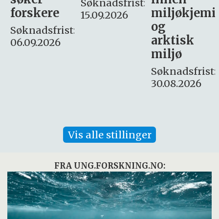
Søknadsfrist:
miljøkjemi
nyhetsjour
15.09.2026
og
– fast
:
arktisk
Søknadsfrist:
miljø
16. august.
Søknadsfrist:
30.08.2026
Vis alle stillinger
FRA UNG.FORSKNING.NO: