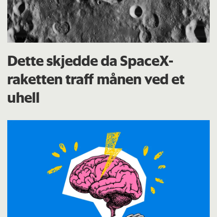
Dette skjedde da SpaceX-
raketten traff månen ved et
uhell