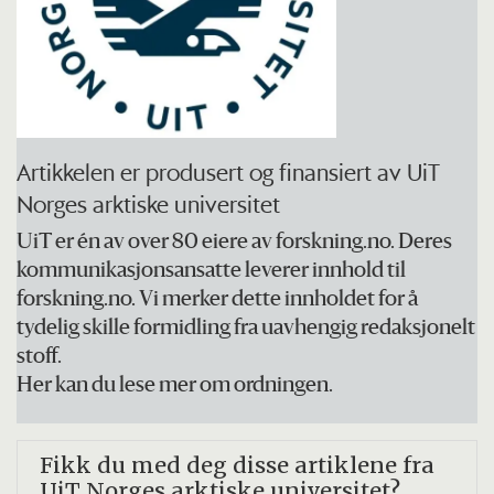
utveksling av genetisk materiale mellom
bakteriene og i hvor sykdomsfremkallende
bakteriene er (patogenesitet).
Forskere har tidligere klart å lage vaksine
Artikkelen er produsert og finansiert av UiT
mot meningokokker, som kan gi
Norges arktiske universitet
hjernehinnebetennelse og blodforgiftning
UiT er én av over 80 eiere av forskning.no. Deres
(sepsis). Da brukte de membranvesikler fra
kommunikasjonsansatte leverer innhold til
såkalte gramnegative bakterier, der
forskning.no. Vi merker dette innholdet for å
celleveggene består av to myke
tydelig skille formidling fra uavhengig redaksjonelt
stoff.
membraner.
Her kan du lese mer om ordningen.
Nå har forskerne klart å høste slike vesikler
også fra grampositive bakterier, som ikke
Fikk du med deg disse artiklene fra
UiT Norges arktiske universitet?
har to membraner, men én kraftig