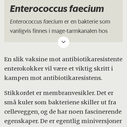
Enterococcus faecium
Enterococcus faecium
er en bakterie som
vanligvis finnes i mage-tarmkanalen hos
både mennesker og dyr. Den er en viktig
årsak til sykehusinfeksjoner, spesielt blant
pasienter med nedsatt immunforsvar som
En slik vaksine mot antibiotikaresistente
for eksempel kreftpasienter. Enterokokker
enterokokker vil være et viktig skritt i
er gram-positive, som betyr at de har en
kampen mot antibiotikaresistens.
tykk cellevegg.
Stikkordet er membranvesikler. Det er
Bakterien kan gi urinveisinfeksjoner,
små kuler som bakteriene skiller ut fra
blodforgiftning (sepsis) og andre
celleveggen, og de har noen fascinerende
livstruende infeksjoner. Spesielt økningen i
egenskaper. De er egentlig miniversjoner