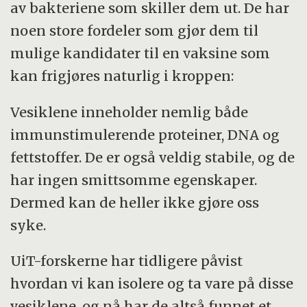
antall blodforgiftninger forårsaket av
av bakteriene som skiller dem ut. De har
denne bakterien er bekymringsfull.
noen store fordeler som gjør dem til
mulige kandidater til en vaksine som
Enterokokker blir stadig oftere
kan frigjøres naturlig i kroppen:
multiresistente mot antibiotika. Spesielt
vankomycinresistente enterokokker (VRE)
Vesiklene inneholder nemlig både
er en betydelig bekymring.
immunstimulerende proteiner, DNA og
fettstoffer. De er også veldig stabile, og de
Risikofaktorer for å få sykdom på grunn av
har ingen smittsomme egenskaper.
enterokokker kan være diabetes,
Dermed kan de heller ikke gjøre oss
transplantasjon av organer, ondartet kreft,
syke.
å bruke kateter over lang tid, og å være
eksponert for antimikrobielle midler. Bruk
UiT-forskerne har tidligere påvist
av antibiotika mot andre typer bakterier
hvordan vi kan isolere og ta vare på disse
kan føre til at enterokokker med
vesiklene, og nå har de altså funnet et