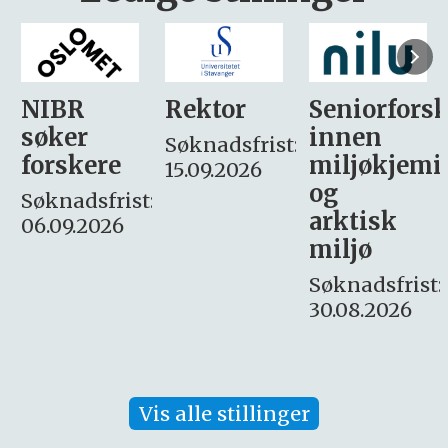
Rektor
Seniorforsker
Forskning.
innen
søker
Søknadsfrist:
miljøkjemi
nyhetsjour
15.09.2026
og
– fast
:
arktisk
Søknadsfrist:
miljø
16. august.
Søknadsfrist:
30.08.2026
Vis alle stillinger