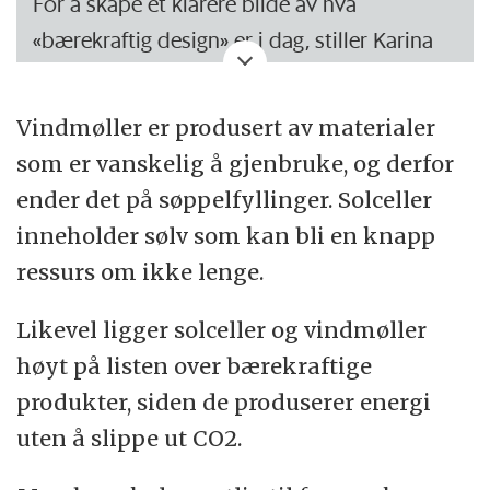
For å skape et klarere bilde av hva
«bærekraftig design» er i dag, stiller Karina
Vissonova opp fire kategorier av produkter:
Vindmøller er produsert av materialer
Produkter som har en veldig bærekraftig
som er vanskelig å gjenbruke, og derfor
funksjon, men som er produsert av veldig
ender det på søppelfyllinger. Solceller
skadelige materialer. I denne kategorien
inneholder sølv som kan bli en knapp
finner vi vindmøller, elbiler og LED-lys.
ressurs om ikke lenge.
Produkter som har en bærekraftig
Likevel ligger solceller og vindmøller
funksjon, og også har færre bivirkninger,
høyt på listen over bærekraftige
men fortsatt for eksempel har giftige
produkter, siden de produserer energi
materialer. Det kan være
gulvtepper som
uten å slippe ut CO2.
er laget for å rense luften
.
Produkter som ikke har en bærekraftig