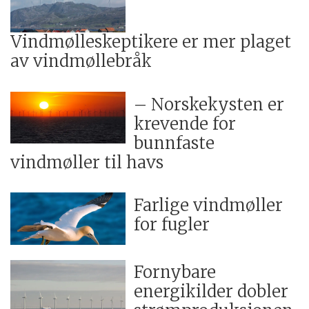
Vindmølleskeptikere er mer plaget
av vindmøllebråk
– Norskekysten er
krevende for
bunnfaste
vindmøller til havs
Farlige vindmøller
for fugler
Fornybare
energikilder dobler