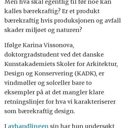
Men hva skal egentlig til før noe kan
funksjon, men som lett kan brytes ned
kalles bærekraftig? Er et produkt
eller gjenbrukes og dermed kalles
bærekraftig hvis produksjonen og avfall
bærekraftige, for eksempel gjenbrukbart
skader miljøet og naturen?
og biologisk nedbrytbar emballasje.
Ifølge Karina Vissonova,
Produkter som har så rene materialer
doktorgradstudent ved det danske
som mulig, men som også leverer høy
Kunstakademiets Skoler for Arkitektur,
funksjonalitet i forhold til bærekraft. Et
Design og Konservering (KADK), er
eksempel er
vannkilder i u-land
som med
vindmøller og solceller bare to
lokale materialer samler kondens fra
eksempler på at det mangler klare
luften og blir til drikkevann.
retningslinjer for hva vi karakteriserer
som bærekraftig design.
I
avhandlingen
sin har hun undersøkt