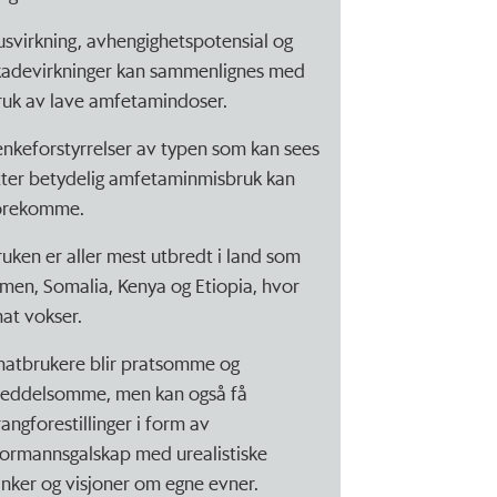
usvirkning, avhengighetspotensial og
kadevirkninger kan sammenlignes med
ruk av lave amfetamindoser.
enkeforstyrrelser av typen som kan sees
tter betydelig amfetaminmisbruk kan
orekomme.
ruken er aller mest utbredt i land som
emen, Somalia, Kenya og Etiopia, hvor
hat vokser.
hatbrukere blir pratsomme og
eddelsomme, men kan også få
rangforestillinger i form av
tormannsgalskap med urealistiske
anker og visjoner om egne evner.