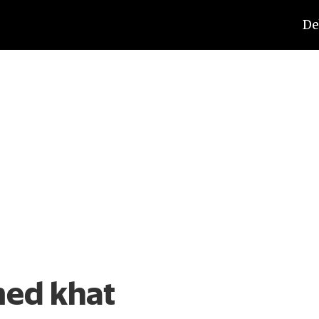
De
med khat