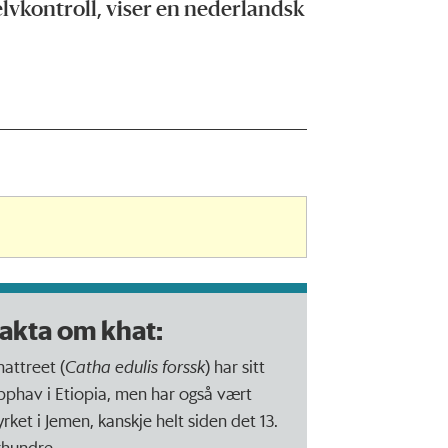
lvkontroll, viser en nederlandsk
akta om khat:
hattreet (
Catha edulis forssk
) har sitt
pphav i Etiopia, men har også vært
yrket i Jemen, kanskje helt siden det 13.
rhundre.