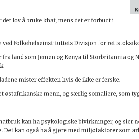
K
 det lov å bruke khat, mens det er forbudt i
ed Folkehelseinstituttets Divisjon for rettstoksik
r fra land som Jemen og Kenya til Storbritannia og N
k.
ladene mister effekten hvis de ikke er ferske.
det østafrikanske menn, og særlig somaliere, som ty
hatbruk kan ha psykologiske bivirkninger, og sier n
te. Det kan også ha å gjøre med miljøfaktorer som ar