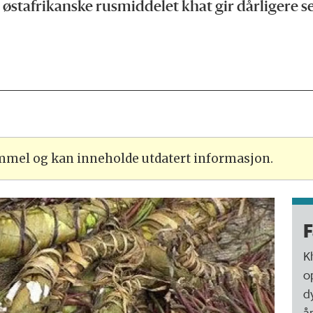
østafrikanske rusmiddelet khat gir dårligere se
ammel og kan inneholde utdatert informasjon.
F
K
o
d
å