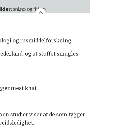
ilder:
snl.no og fhi.no
ologi og rusmiddelforskning.
ederland, og at stoffet smugles
gger mest khat.
oen studier viser at de som tygger
beidsledighet.