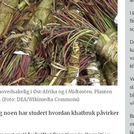
I
fl
s
D
k
v
k
V
s
vedsakelig i Øst-Afrika og i Midtøsten. Planten
b
mi. (Foto: DEA/Wikimedia Commons)
vi
ang noen har studert hvordan khatbruk påvirker
B
m
la