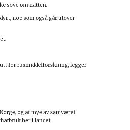
kke sove om natten.
vt dyrt, noe som også går utover
et.
tutt for rusmiddelforskning, legger
i Norge, og at mye av samværet
khatbruk her i landet.