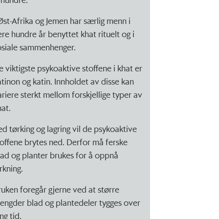
 Øst-Afrika og Jemen har særlig menn i
ere hundre år benyttet khat rituelt og i
osiale sammenhenger.
e viktigste psykoaktive stoffene i khat er
atinon og katin. Innholdet av disse kan
ariere sterkt mellom forskjellige typer av
hat.
ed tørking og lagring vil de psykoaktive
toffene brytes ned. Derfor må ferske
lad og planter brukes for å oppnå
rkning.
ruken foregår gjerne ved at større
engder blad og plantedeler tygges over
ng tid.