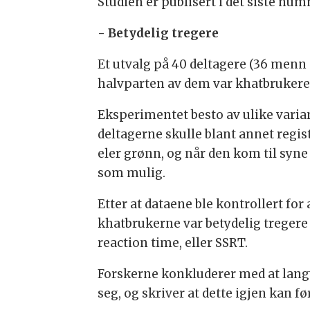
Studien er publisert i det siste num
- Betydelig tregere
Et utvalg på 40 deltagere (36 menn 
halvparten av dem var khatbrukere, 
Eksperimentet besto av ulike varian
deltagerne skulle blant annet regis
eler grønn, og når den kom til syne
som mulig.
Etter at dataene ble kontrollert for 
khatbrukerne var betydelig tregere
reaction time, eller SSRT.
Forskerne konkluderer med at langv
seg, og skriver at dette igjen kan f