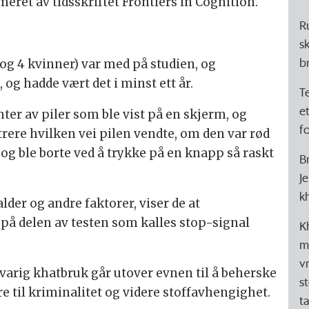
meret av tidsskriftet Frontiers in Cognition.
R
s
b
og 4 kvinner) var med på studien, og
og hadde vært det i minst ett år.
T
e
ter av piler som ble vist på en skjerm, og
f
trere hvilken vei pilen vendte, om den var rød
 og ble borte ved å trykke på en knapp så raskt
B
J
k
alder og andre faktorer, viser de at
 på delen av testen som kalles stop-signal
K
m
v
arig khatbruk går utover evnen til å beherske
s
øre til kriminalitet og videre stoffavhengighet.
t