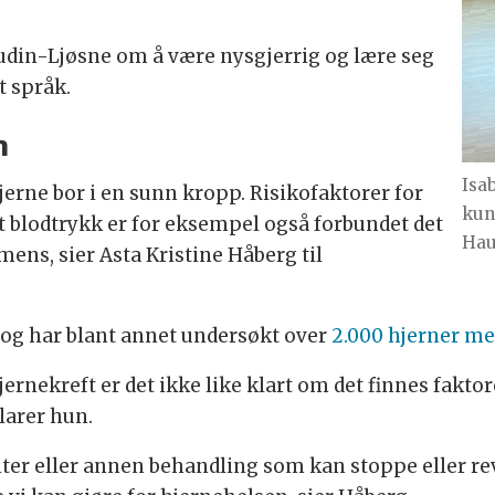
Budin-Ljøsne om å være nysgjerrig og lære seg
t språk.
n
Isa
erne bor i en sunn kropp. Risikofaktorer for
kun
blodtrykk er for eksempel også forbundet det
Hau
mens, sier Asta Kristine Håberg til
 og har blant annet undersøkt over
2.000 hjerner med
nekreft er det ikke like klart om det finnes faktor
larer hun.
ter eller annen behandling som kan stoppe eller re