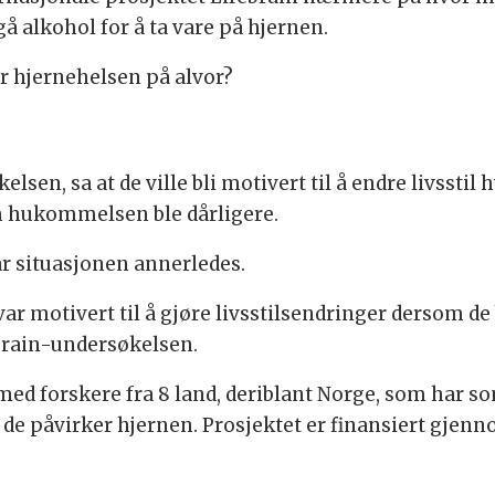
gå alkohol for å ta vare på hjernen.
tar hjernehelsen på alvor?
lsen, sa at de ville bli motivert til å endre livssti
m hukommelsen ble dårligere.
r situasjonen annerledes.
 var motivert til å gjøre livsstilsendringer dersom d
brain-undersøkelsen.
med forskere fra 8 land, deriblant Norge, som har s
 de påvirker hjernen. Prosjektet er finansiert gje