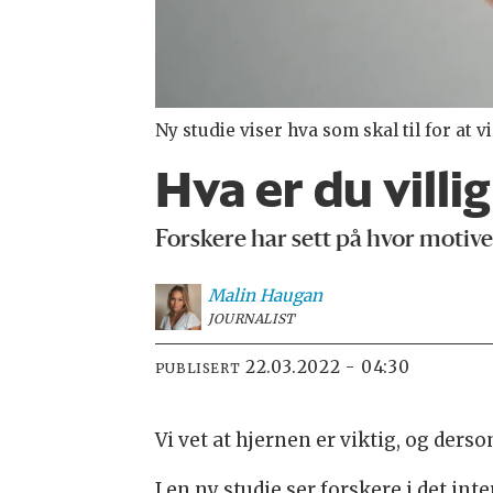
Ny studie viser hva som skal til for at v
Hva er du villig
Forskere har sett på hvor motivert
Malin
Haugan
JOURNALIST
22.03.2022 - 04:30
PUBLISERT
Vi vet at hjernen er viktig, og derso
I en ny studie ser forskere i det in