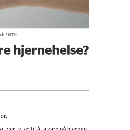
ock / NTB
edre hjernehelse?
or.
ivert vi er til å ta vare på hjernen