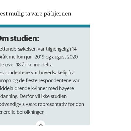
est mulig ta vare på hjernen.
m studien:
ettundersøkelsen var tilgjengelig i 14
pråk mellom juni 2019 og august 2020.
lle over 18 år kunne delta.
espondentene var hovedsakelig fra
uropa og de fleste respondentene var
iddelaldrende kvinner med høyere
tdanning. Derfor vil ikke studien
ødvendigvis være representativ for den
enerelle befolkningen.