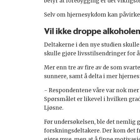
betyr at forebygging er det viktigst
Selv om hjernesykdom kan påvirkes a
Vil ikke droppe alkohole
Deltakerne i den nye studien skulle
skulle gjøre livsstilsendringer for
Mer enn tre av fire av de som svarte 
sunnere, samt å delta i mer hjernes
- Respondentene våre var nok mer 
Spørsmålet er likevel i hvilken grad
Ljøsne.
Før undersøkelsen, ble det nemlig 
forskningsdeltakere. Der kom det fre
gjøre mye, men at å finne motivasj