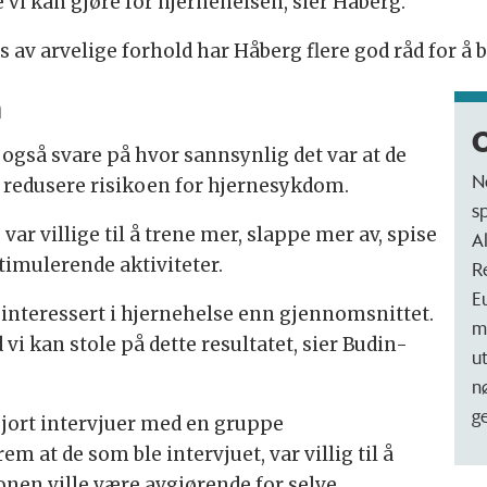
e vi kan gjøre for hjernehelsen, sier Håberg.
v arvelige forhold har Håberg flere god råd for å b
n
O
 også svare på hvor sannsynlig det var at de
N
 å redusere risikoen for hjernesykdom.
s
var villige til å trene mer, slappe mer av, spise
A
timulerende aktiviteter.
R
E
interessert i hjernehelse enn gjennomsnittet.
m
 vi kan stole på dette resultatet, sier Budin-
u
n
g
gjort intervjuer med en gruppe
m at de som ble intervjuet, var villig til å
onen ville være avgjørende for selve