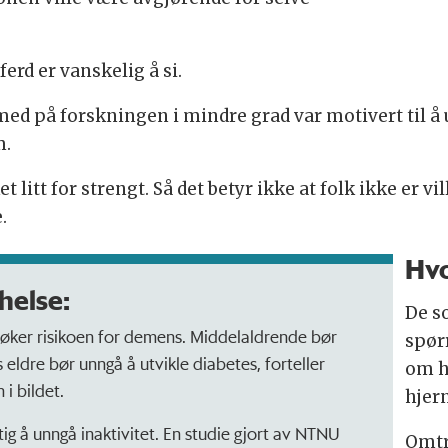
ferd er vanskelig å si.
ed på forskningen i mindre grad var motivert til å 
m.
litt for strengt. Så det betyr ikke at folk ikke er vil
.
Hvo
helse:
De s
om øker risikoen for demens. Middelaldrende bør
spør
eldre bør unngå å utvikle diabetes, forteller
om hv
i bildet.
hjer
tig å unngå inaktivitet. En studie gjort av NTNU
Omtr