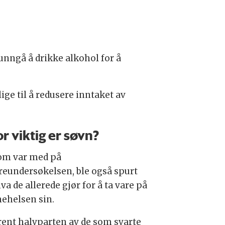
unngå å drikke alkohol for å
lige til å redusere inntaket av
r viktig er søvn?
om var med på
reundersøkelsen, ble også spurt
a de allerede gjør for å ta vare på
nehelsen sin.
ent halvparten av
de som svarte