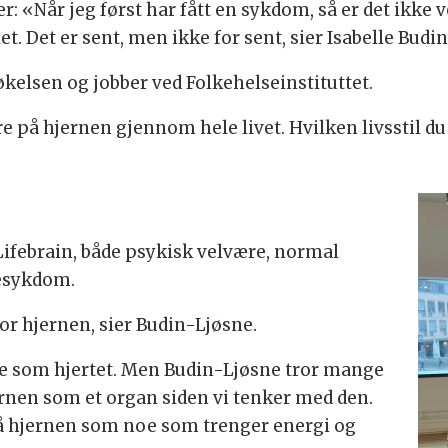
r: «Når jeg først har fått en sykdom, så er det ikke
et. Det er sent, men ikke for sent, sier Isabelle Budi
elsen og jobber ved Folkehelseinstituttet.
are på hjernen gjennom hele livet. Hvilken livsstil d
Lifebrain, både psykisk velvære, normal
nesykdom.
for hjernen, sier Budin-Ljøsne.
e som hjertet. Men Budin-Ljøsne tror mange
ernen som et organ siden vi tenker med den.
 på hjernen som noe som trenger energi og