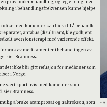
er en grov underbehandling, og jeg er enig med
t økning i behandlingsfrekvensen kunne hjelpe
 ulike medikamenter kan bidra til å behandle
reparatet, antabus (disulfiram), ble godkjent
l såkalt aversjonsterapi med varierende effekt.
derforbruk av medikamenter i behandlingen av
ge, sier Bramness.
t det ikke blir gitt refusjon for medisiner som
lser i Norge.
unne vært spart hvis medikamenter som
ad, sier Bramness.
t mulig å bruke acamprosat og naltrekson, som
- A