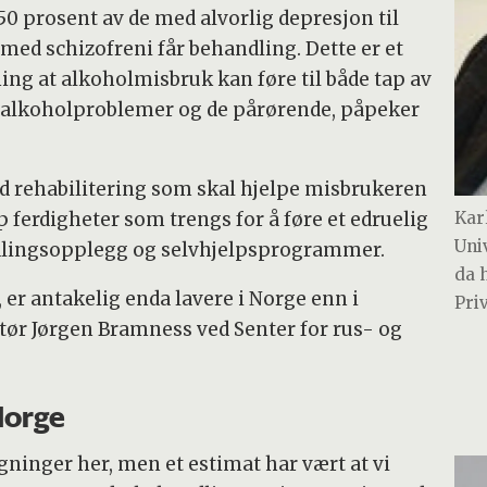
prosent av de med alvorlig depresjon til
med schizofreni får behandling. Dette er et
ning at alkoholmisbruk kan føre til både tap av
d alkoholproblemer og de pårørende, påpeker
 rehabilitering som skal hjelpe misbrukeren
ferdigheter som trengs for å føre et edruelig
Kar
Univ
ndlingsopplegg og selvhjelpsprogrammer.
da 
er antakelig enda lavere i Norge enn i
Pri
ktør Jørgen Bramness ved Senter for rus- og
Norge
egninger her, men et estimat har vært at vi