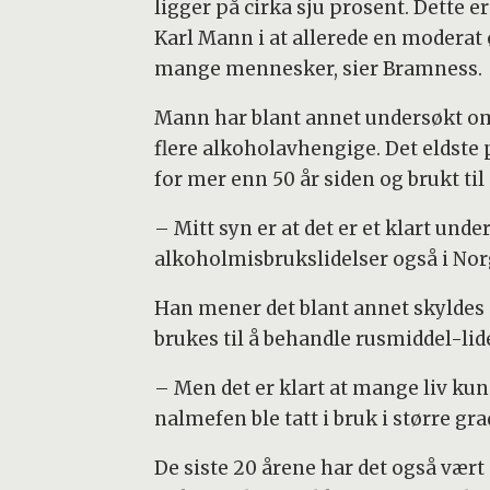
ligger på cirka sju prosent. Dette 
Karl Mann i at allerede en modera
mange mennesker, sier Bramness.
Mann har blant annet undersøkt om
flere alkoholavhengige. Det eldste p
for mer enn 50 år siden og brukt ti
– Mitt syn er at det er et klart un
alkoholmisbrukslidelser også i Nor
Han mener det blant annet skyldes a
brukes til å behandle rusmiddel-lide
– Men det er klart at mange liv k
nalmefen ble tatt i bruk i større gr
De siste 20 årene har det også vær