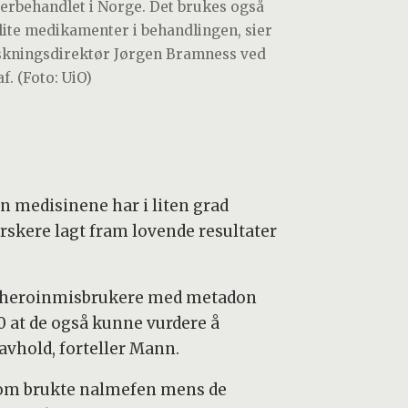
erbehandlet i Norge. Det brukes også
 lite medikamenter i behandlingen, sier
skningsdirektør Jørgen Bramness ved
f. (Foto: UiO)
 medisinene har i liten grad
rskere lagt fram lovende resultater
le heroinmisbrukere med metadon
10 at de også kunne vurdere å
avhold, forteller Mann.
e som brukte nalmefen mens de