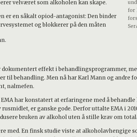
erer velværet som alkoholen kan skape.
und
for
en er en såkalt opiod-antagonist: Den binder
for
nervesystemet og blokkerer på den måten
Sera
nn.
 dokumentert effekt i behandlingsprogrammer, men
er til behandling. Men nå har Karl Mann og andre fo
nt, nalmefen.
t EMA har konstatert at erfaringene med å behand
v rusmidlet, er ganske gode. Derfor uttalte EMA i 20
edusere bruken av alkohol uten å stille krav om total
idere med. En finsk studie viste at alkoholavhengig