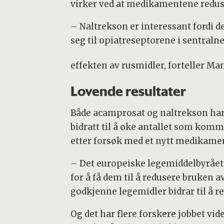
virker ved at medikamentene redus
– Naltrekson er interessant fordi d
seg til opiatreseptorene i sentral
effekten av rusmidler, forteller Ma
Lovende resultater
Både acamprosat og naltrekson har
bidratt til å øke antallet som komm
etter forsøk med et nytt medikame
– Det europeiske legemiddelbyråe
for å få dem til å redusere bruken a
godkjenne legemidler bidrar til å r
Og det har flere forskere jobbet v