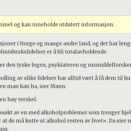
ammel og kan inneholde utdatert informasjon.
sjoner i Norge og mange andre land, og det har leng
misbrukslidelser er å bli totalavholdende.
ker den tyske legen, psykiateren og rusmiddelforske
ing av slike lidelser har alltid vært å få dem til ku
gen man kan ha, sier Mann.
en høy terskel.
ppsøkt av en med alkoholproblemer som trenger hjelp
 at du må kutte ut alkohol resten av livet». Da sie
ann.