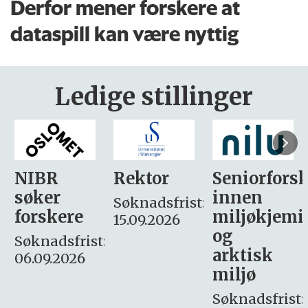
Derfor mener forskere at
dataspill kan være nyttig
Ledige stillinger
Rektor
Seniorforsker
Forskning.
innen
søker
Søknadsfrist:
miljøkjemi
nyhetsjour
15.09.2026
og
– fast
:
arktisk
Søknadsfrist:
miljø
16. august.
Søknadsfrist: