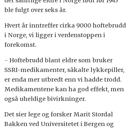
der samtlige eldre i Norge født før 1945
Studier har vist lave serotoninnivåer i
ble fulgt over seks år.
hjernen hos deprimerte.
Hvert år inntreffer cirka 9000 hoftebrudd
SSRI-enes virkemåte forklares med at når
i Norge, vi ligger i verdenstoppen i
mer serotonin blir tilgjengelig i synapsene,
forekomst.
et lite ”rom” mellom hjernens nerveceller, så
- Hoftebrudd blant eldre som bruker
letner depresjonen.
SSRI-medikamenter, såkalte lykkepiller,
Kilde:
Folkehelseinstituttet
er enda mer utbredt enn vi hadde trodd.
Medikamentene kan ha god effekt, men
også uheldige bivirkninger.
Det sier lege og forsker Marit Stordal
Bakken ved Universitetet i Bergen og