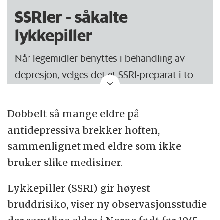
SSRIer - såkalte
lykkepiller
Når legemidler benyttes i behandling av
depresjon, velges det et SSRI-preparat i to
av tre tilfeller.
Dobbelt så mange eldre på
De benyttes både ved depresjon, angst og
antidepressiva brekker hoften,
en rekke andre psykiske lidelser.
sammenlignet med eldre som ikke
SSRI står for selektiv serotonin-
bruker slike medisiner.
reopptakshemmer, ofte benyttes bare
Lykkepiller (SSRI) gir høyest
betegnelsen serotonin reopptakshemmere
bruddrisiko, viser ny observasjonsstudie
eller SSRI.