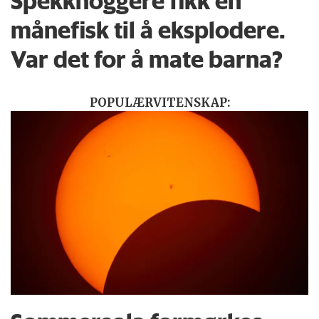
Spekkhoggere fikk en
månefisk til å eksplodere.
Var det for å mate barna?
POPULÆRVITENSKAP: