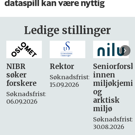
dataspill kan være nyttig
Ledige stillinger
Rektor
Seniorforsker
Forskning.
innen
søker
Søknadsfrist:
miljøkjemi
nyhetsjour
15.09.2026
og
– fast
:
arktisk
Søknadsfrist:
miljø
16. august.
Søknadsfrist:
30.08.2026