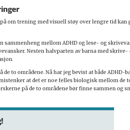
ringer
på om trening med visuell støy over lengre tid kan g
oen sammenheng mellom ADHD og lese- og skrivevan
vevansker. Nesten halvparten av barna med skrive-
sjon.
på de to områdene. Nå har jeg bevist at både ADHD-b
i mistenker at det er noe felles biologisk mellom de
 forskerne på de to områdene bør finne sammen og 
!