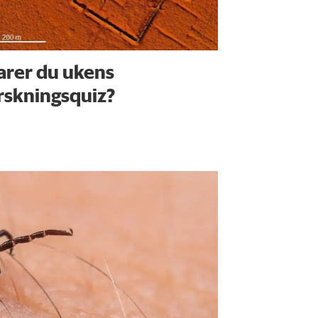
arer du ukens
rskningsquiz?