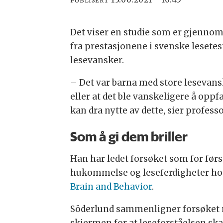
PUBLISERT
Det viser en studie som er gjennomf
fra prestasjonene i svenske lesete
lesevansker.
– Det var barna med store lesevans
eller at det ble vanskeligere å op
kan dra nytte av dette, sier profess
Som å gi dem briller
Han har ledet forsøket som for fø
hukommelse og leseferdigheter hos b
Brain and Behavior
.
Söderlund sammenligner forsøket me
skjermen for at leseforståelsen ska