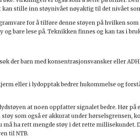
kan stille inn støynivået nøyaktig til det nivået som
gramvare for å tilføre denne støyen på hvilken som 
og bare lese på. Teknikken finnes og kan tas i bruk
forsøk der barn med konsentrasjonsvansker eller AD
erm eller i lydopptak bedrer hukommelse og forståe
 lydstøyen at noen oppfatter signalet bedre. Hør på
l støy som også er akkurat under hørselsgrensen, 
 må ha rett mengde støy i det rette millisekundet. 
en til NTB.