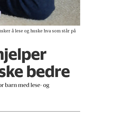
nsker å lese og huske hva som står på
hjelper
uske bedre
or barn med lese- og