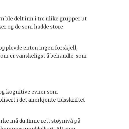
 ble delt inn i tre ulike grupper ut
ker og de som hadde store
pplevde enten ingen forskjell,
som er vanskeligst å behandle, som
 og kognitive evner som
sert i det anerkjente tidsskriftet
rke må du finne rett støynivå på
en kommer umiddelbart. Alt som