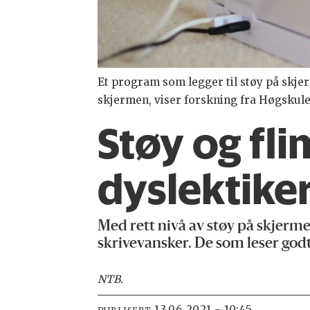
Et program som legger til støy på skjer
skjermen, viser forskning fra Høgskule
Støy og fli
dyslektiker
Med rett nivå av støy på skjerm
skrivevansker. De som leser god
NTB
.
13.06.2021 - 10:45