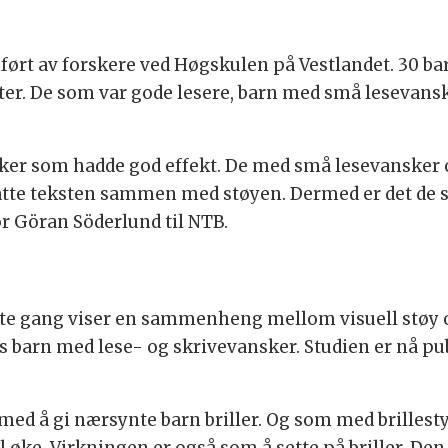
ørt av forskere ved Høgskulen på Vestlandet. 30 barn
ster. De som var gode lesere, barn med små lesevans
ker som hadde god effekt. De med små lesevansker o
pfatte teksten sammen med støyen. Dermed er det de 
or Göran Söderlund til NTB.
rste gang viser en sammenheng mellom visuell støy
arn med lese- og skrivevansker. Studien er nå publi
d å gi nærsynte barn briller. Og som med brillesty
l øke. Virkningen er også som å sette på briller. D