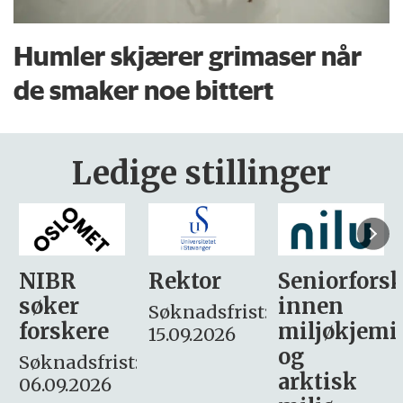
Humler skjærer grimaser når
de smaker noe bittert
Ledige stillinger
Rektor
Seniorforsker
Forskning.
innen
søker
Søknadsfrist:
miljøkjemi
nyhetsjour
15.09.2026
og
– fast
:
arktisk
Søknadsfrist: