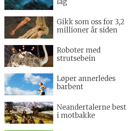
lag
Gikk som oss for 3,2
millioner år siden
Roboter med
strutsebein
Løper annerledes
barbent
Neandertalerne best
i motbakke