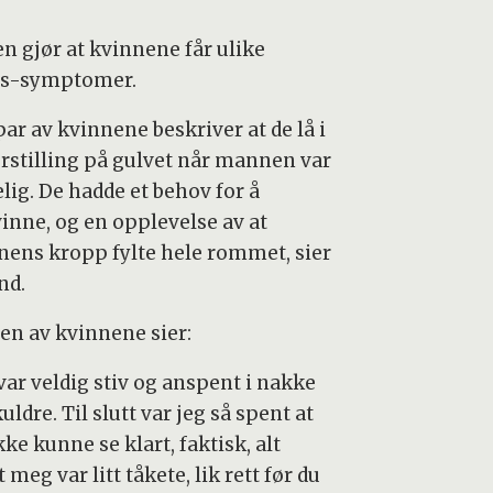
en gjør at kvinnene får ulike
ss-symptomer.
par av kvinnene beskriver at de lå i
erstilling på gulvet når mannen var
lig. De hadde et behov for å
vinne, og en opplevelse av at
ens kropp fylte hele rommet, sier
nd.
en av kvinnene sier:
var veldig stiv og anspent i nakke
uldre. Til slutt var jeg så spent at
kke kunne se klart, faktisk, alt
 meg var litt tåkete, lik rett før du