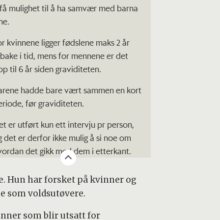
 få mulighet til å ha samvær med barna
ne.
or kvinnene ligger fødslene maks 2 år
ilbake i tid, mens for mennene er det
p til 6 år siden graviditeten.
arene hadde bare vært sammen en kort
eriode, før graviditeten.
et er utført kun ett intervju pr person,
g det er derfor ikke mulig å si noe om
vordan det gikk med dem i etterkant.
ie. Hun har forsket på kvinner og
e som voldsutøvere.
nner som blir utsatt for