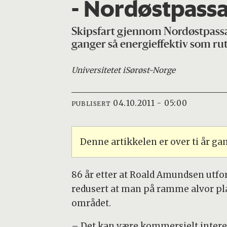
- Nordøstpassa
Skipsfart gjennom Nordøstpassas
ganger så energieffektiv som ru
Universitetet i
Sørøst-Norge
04.10.2011 - 05:00
PUBLISERT
Denne artikkelen er over ti år g
86 år etter at Roald Amundsen utfo
redusert at man på ramme alvor pla
området.
– Det kan være kommersielt intere