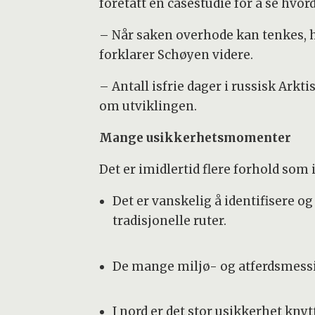
foretatt en casestudie for å se hvo
– Når saken overhode kan tenkes, h
forklarer Schøyen videre.
– Antall isfrie dager i russisk Arktis
om utviklingen.
Mange usikkerhetsmomenter
Det er imidlertid flere forhold som
Det er vanskelig å identifisere o
tradisjonelle ruter.
De mange miljø- og atferdsmessi
I nord er det stor usikkerhet knytt