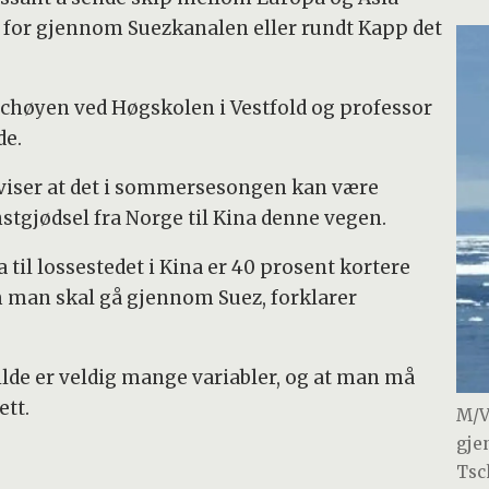
 for gjennom Suezkanalen eller rundt Kapp det
chøyen ved Høgskolen i Vestfold og professor
de.
viser at det i sommersesongen kan være
tgjødsel fra Norge til Kina denne vegen.
 til lossestedet i Kina er 40 prosent kortere
man skal gå gjennom Suez, forklarer
 bilde er veldig mange variabler, og at man må
ett.
M/V
gje
Tsc