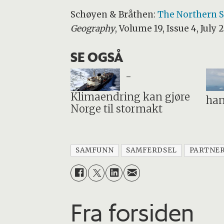
Schøyen
&
Bråthen:
The Northern S
Geography
, Volume 19, Issue 4, July 
SE OGSÅ
-
Klimaendring kan gjøre
han
Norge til stormakt
SAMFUNN
SAMFERDSEL
PARTNE
Fra forsiden