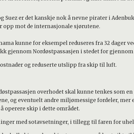
 Suez er det kanskje nok å nevne pirater i Adenbukt
r opp mot de internasjonale sjørutene.
ama kunne for eksempel reduseres fra 32 dager ved 
kk gjennom Nordøstpassasjen i stedet for gjennom
ostnader og reduserte utslipp fra skip til luft.
døstpassasjen overhodet skal kunne tenkes som en 
ene, og eventuelt andre miljømessige fordeler, me
 operere skip i dette området.
ger med sotavsetninger, i tillegg til faren for uhel