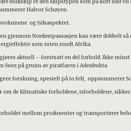
dre bulkskip er den skipstypen som på kort sikt vil
ppsummerer Halvor Schøyen.
gsvolumene og tidsaspektet.
ten gjennom Nordøstpassasjen kan være dobbelt så 
ergieffektiv som ruten rundt Afrika.
 gjøres aktuell – forutsatt en del forhold. Ikke minst 
m Suez på grunn av piratfaren i Adenbukta.
ligere forskning, spesielt på to felt, oppsummerer 
mer om de klimatiske forholdene, isforholdene, sikke
forholdet mellom produsenter og transportører beho