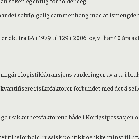
rdan saken egentlig forholder seg.
ar det selvfølgelig sammenheng med at ismengden i 
 er økt fra 84 i 1979 til 129 i 2006, og vi har 40 års 
 inngår i logistikkbransjens vurderinger av å ta i br
g kvantifisere risikofaktorer forbundet med det å se
ge usikkerhetsfaktorene både i Nordøstpassasjen o
et til isforhold, russisk politikk og ikke minst til ut