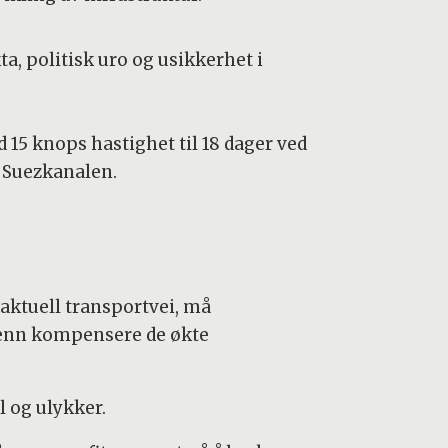
a, politisk uro og usikkerhet i
15 knops hastighet til 18 dager ved
 Suezkanalen.
aktuell transportvei, må
r enn kompensere de økte
l og ulykker.