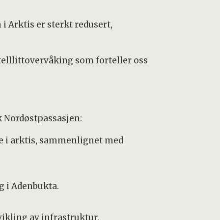
Arktis er sterkt redusert,
satelllittovervåking som forteller oss
uk Nordøstpassasjen:
ile i arktis, sammenlignet med
g i Adenbukta.
vikling av infrastruktur.