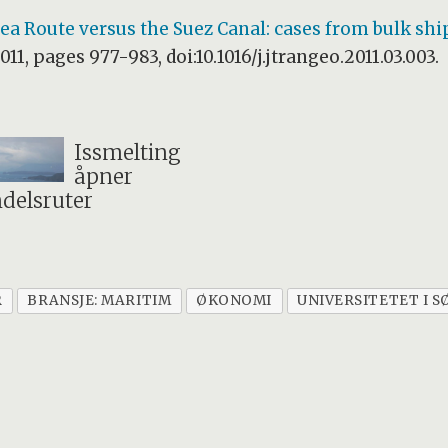
ea Route versus the Suez Canal: cases from bulk sh
2011, pages 977-983, doi:10.1016/j.jtrangeo.2011.03.003.
Issmelting
åpner
delsruter
R
BRANSJE: MARITIM
ØKONOMI
UNIVERSITETET I 