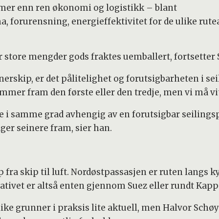
 mer enn ren økonomi og logistikk – blant
, forurensning, energieffektivitet for de ulike rute
r store mengder gods fraktes uemballert, fortsetter
nerskip, er det pålitelighet og forutsigbarheten i se
kommer fram den første eller den tredje, men vi må 
e i samme grad avhengig av en forutsigbar seilingsp
ger seinere fram, sier han.
 fra skip til luft. Nordøstpassasjen er ruten langs kys
ativet er altså enten gjennom Suez eller rundt Kapp
like grunner i praksis lite aktuell, men Halvor Schø