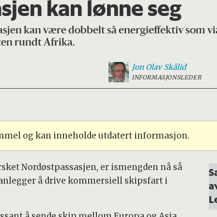
sjen kan lønne seg
jen kan være dobbelt så energieffektiv som vi
ten rundt Afrika.
Jon Olav
Skålid
INFORMASJONSLEDER
ammel og kan inneholde utdatert informasjon.
rsket Nordøstpassasjen, er ismengden nå så
S
nlegger å drive kommersiell skipsfart i
a
L
ssant å sende skip mellom Europa og Asia