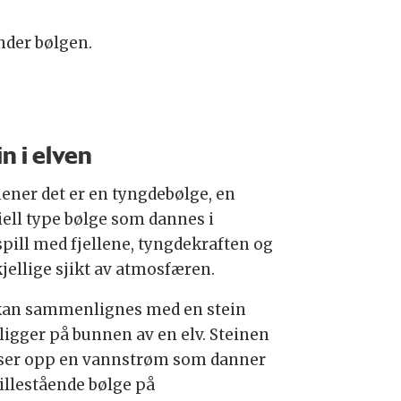
nder bølgen.
in i elven
ener det er en tyngdebølge, en
iell type bølge som dannes i
pill med fjellene, tyngdekraften og
kjellige sjikt av atmosfæren.
kan sammenlignes med en stein
ligger på bunnen av en elv. Steinen
ser opp en vannstrøm som danner
tillestående bølge på