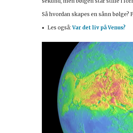
sekund, men bølgen står stille i for
Så hvordan skapes en sånn bølge? Fo
Les også:
Var det liv på Venus?