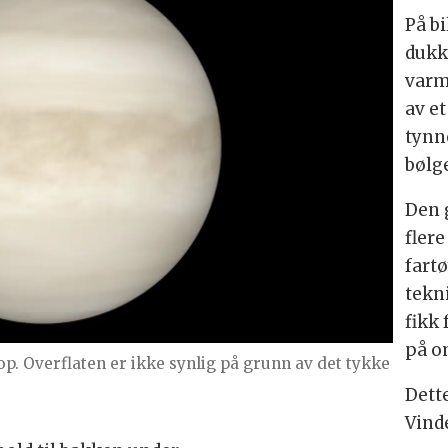
På b
dukk
varm
av e
tynn
bølg
Den 
fler
fart
tekn
fikk 
på o
op. Overflaten er ikke synlig på grunn av det tykke
Dette
Vind