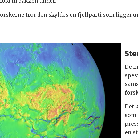
hold til bakken under.
rskerne tror den skyldes en fjellparti som ligger u
Ste
De m
spes
sams
fors
Det 
som 
pres
en s