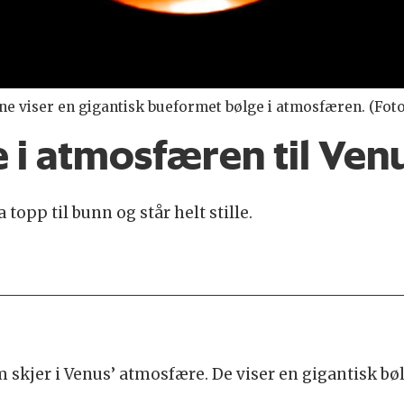
dene viser en gigantisk bueformet bølge i atmosfæren. (Fot
e i atmosfæren til Ven
topp til bunn og står helt stille.
m skjer i Venus’ atmosfære. De viser en gigantisk b