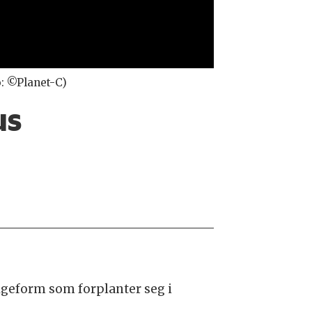
o: ©Planet-C)
us
ølgeform som forplanter seg i