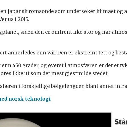
n, en japansk romsonde som undersøker klimaet og 
Venus i 2015.
ngplanet, siden den er omtrent like stor og har atmo
rt annerledes enn vår. Den er ekstremt tett og best
nn 450 grader, og øverst i atmosfæren er det et tyk
øres ikke ut som det mest gjestmilde stedet.
æren i forskjellige bølgelengder, blant annet infrar
med norsk teknologi
Står