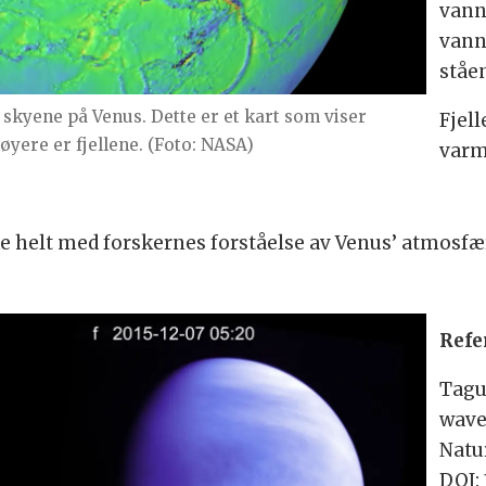
vann
vanne
ståen
skyene på Venus. Dette er et kart som viser
Fjel
høyere er fjellene. (Foto: NASA)
varm
 helt med forskernes forståelse av Venus’ atmosfær
Refe
Tagu
wave
Natu
DOI: