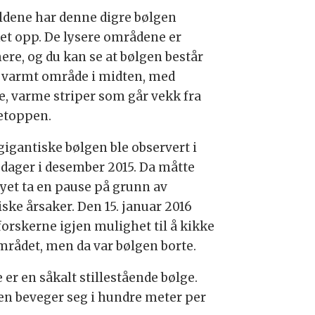
ildene har denne digre bølgen
et opp. De lysere områdene er
ere, og du kan se at bølgen består
t varmt område i midten, med
e, varme striper som går vekk fra
etoppen.
gigantiske bølgen ble observert i
e dager i desember 2015. Da måtte
øyet ta en pause på grunn av
iske årsaker. Den 15. januar 2016
forskerne igjen mulighet til å kikke
mrådet, men da var bølgen borte.
 er en såkalt stillestående bølge.
en beveger seg i hundre meter per