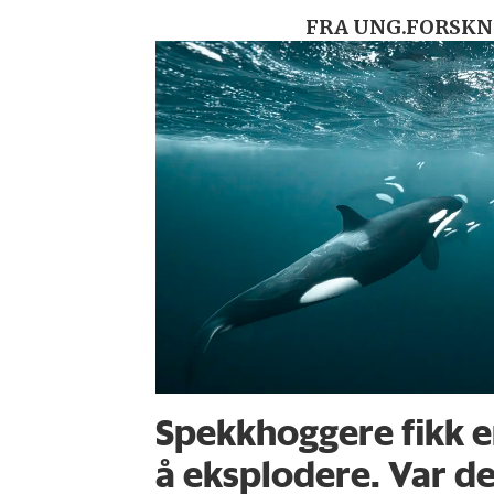
FRA UNG.FORSKN
Spekkhoggere fikk en
å eksplodere. Var de