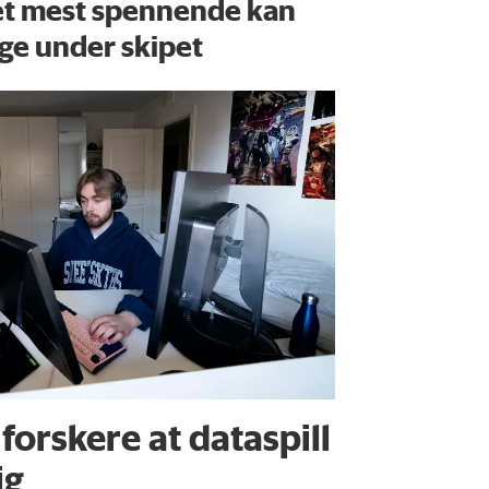
t mest spennende kan
gge under skipet
forskere at dataspill
ig