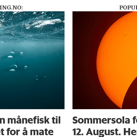
ING.NO:
POPU
 månefisk til
Sommersola f
t for å mate
12. August. He