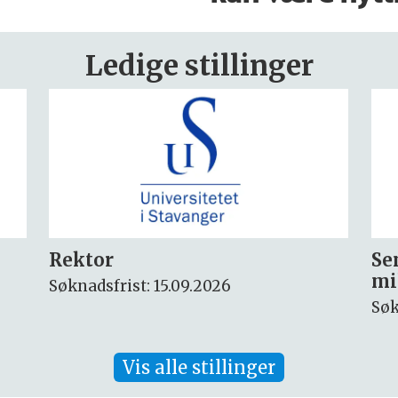
Ledige stillinger
Seniorforsker innen
Fo
miljøkjemi og arktisk miljø
ny
Søknadsfrist: 30.08.2026
Søk
Vis alle stillinger