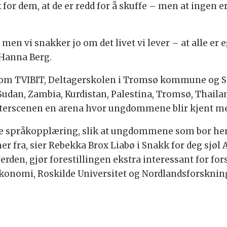
 for dem, at de er redd for å skuffe – men at ingen er
men vi snakker jo om det livet vi lever – at alle er e
r Hanna Berg.
lom TVIBIT, Deltagerskolen i Tromsø kommune og Sn
Sudan, Zambia, Kurdistan, Palestina, Tromsø, Thaila
 teaterscenen en arena hvor ungdommene blir kjent
edre språkopplæring, slik at ungdommene som bor her
 fra, sier Rebekka Brox Liabø i Snakk for deg sjøl 
den, gjør forestillingen ekstra interessant for for
oøkonomi, Roskilde Universitet og Nordlandsforsknin