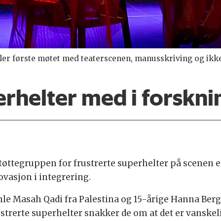
aller første møtet med teaterscenen, manusskriving og ikk
erhelter med i forskni
øttegruppen for frustrerte superhelter på scenen er
vasjon i integrering.
mle Masah Qadi fra Palestina og 15-årige Hanna Berg
strerte superhelter snakker de om at det er vanskelig