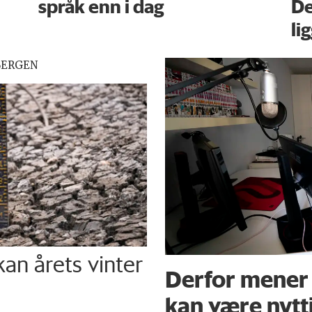
språk enn i dag
De
li
BERGEN
 kan årets vinter
Derfor mener 
kan være nytt