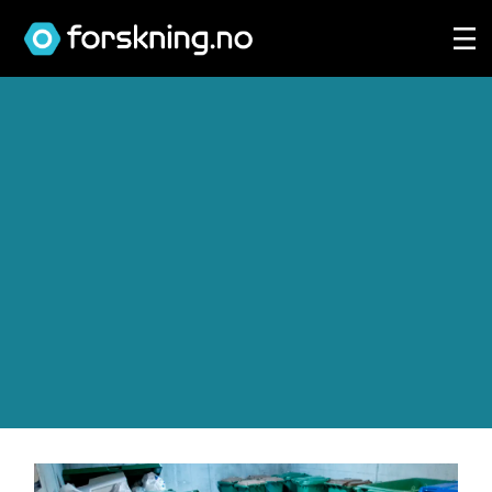
Tag:
avfall