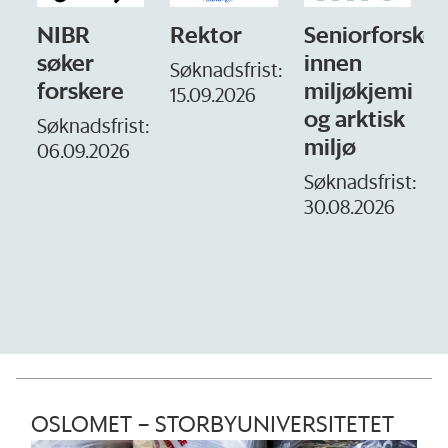
NIBR
Rektor
Seniorforsker
søker
innen
Søknadsfrist:
forskere
miljøkjemi
15.09.2026
og arktisk
–
Søknadsfrist:
miljø
06.09.2026
S
1
Søknadsfrist:
30.08.2026
OSLOMET – STORBYUNIVERSITETET