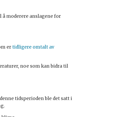
til å moderere anslagene for
som er
tidligere omtalt av
raturer, noe som kan bidra til
denne tidsperioden ble det satt i
ng.