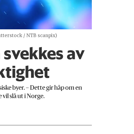
utterstock / NTB scanpix)
 svekkes av
ktighet
siske byer. – Dette gir håp om en
il slå ut i Norge.