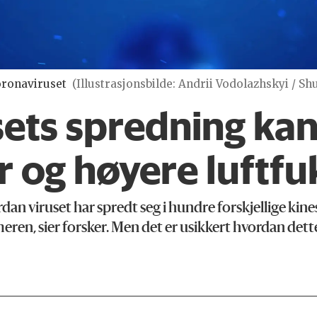
koronaviruset
(Illustrasjonsbilde: Andrii Vodolazhskyi / Sh
ets spredning kan
 og høyere luftfu
dan viruset har spredt seg i hundre forskjellige kine
n, sier forsker. Men det er usikkert hvordan dette v