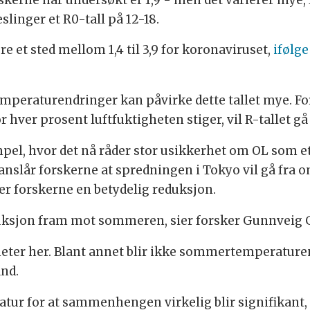
inger et R0-tall på 12-18.
være et sted mellom 1,4 til 3,9 for koronaviruset,
ifølge
mperaturendringer kan påvirke dette tallet mye. Fo
r hver prosent luftfuktigheten stiger, vil R-tallet g
l, hvor det nå råder stor usikkerhet om OL som ett
 anslår forskerne at spredningen i Tokyo vil gå fra om
ller forskerne en betydelig reduksjon.
uksjon fram mot sommeren, sier forsker Gunnveig G
heter her. Blant annet blir ikke sommertemperatur
and.
r for at sammenhengen virkelig blir signifikant,