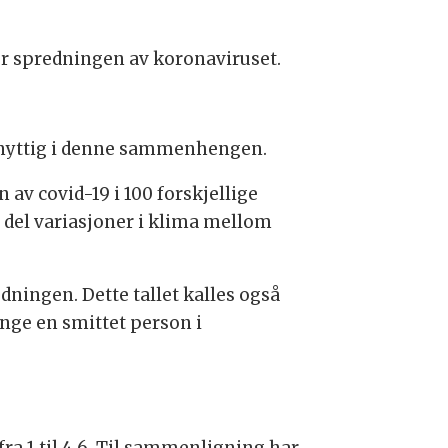
r spredningen av koronaviruset.
er nyttig i denne sammenhengen.
 av covid-19 i 100 forskjellige
en del variasjoner i klima mellom
dningen. Dette tallet kalles også
nge en smittet person i
fra 1 til 4,6. Til sammenligning har