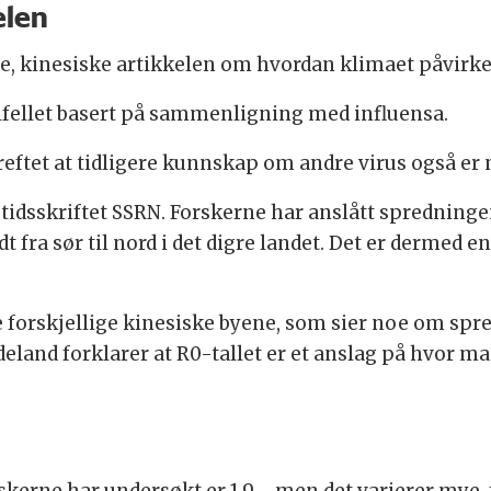
elen
e, kinesiske artikkelen om hvordan klimaet påvirke
tilfellet basert på sammenligning med influensa.
ekreftet at tidligere kunnskap om andre virus også 
tidsskriftet SSRN. Forskerne har anslått spredningen
t fra sør til nord i det digre landet. Det er dermed 
de forskjellige kinesiske byene, som sier noe om spre
land forklarer at R0-tallet er et anslag på hvor ma
rskerne har undersøkt er 1,9 - men det varierer mye, 