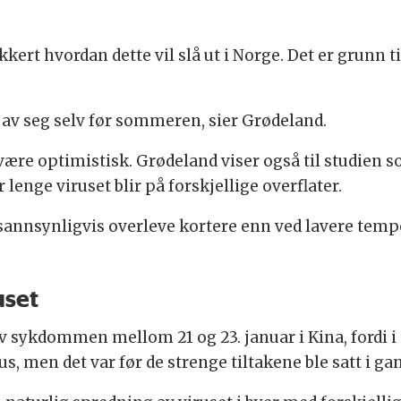
kkert hvordan dette vil slå ut i Norge. Det er grunn 
e av seg selv før sommeren, sier Grødeland.
 være optimistisk. Grødeland viser også til studien 
lenge viruset blir på forskjellige overflater.
sannsynligvis overleve kortere enn ved lavere tempe
uset
v sykdommen mellom 21 og 23. januar i Kina, fordi i 
s, men det var før de strenge tiltakene ble satt i ga