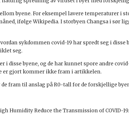
aturlig spredning av viruset i byer med forskjellig
lom byene. For eksempel lavere temperaturer i sto
måned, ifølge Wikipedia. I storbyen Changsa i sør
hvordan sykdommen covid-19 har spredt seg i disse b
iklet seg.
ter i disse byene, og de har kunnet spore andre covi
 er gjort kommer ikke fram i artikkelen.
 fram til anslag på R0-tall for de forskjellige bye
gh Humidity Reduce the Transmission of COVID-19.