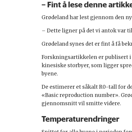
– Fint å lese denne artikk
Grødeland har lest gjennom den ny
– Dette ligner på det vi antok var 
Grødeland synes det er fint å få b
Forskningsartikkelen er publisert i 
kinesiske storbyer, som ligger spred
byene.
De estimerer et såkalt R0-tall for 
«Basic reproduction number». Grøde
gjennomsnitt vil smitte videre.
Temperaturendringer
Snittet for alle byene i perioden fo