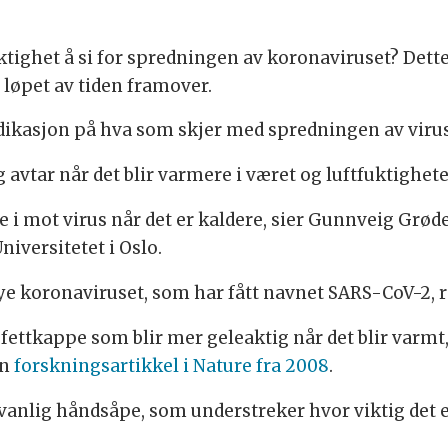
tighet å si for spredningen av koronaviruset? Dette
 løpet av tiden framover.
ndikasjon på hva som skjer med spredningen av viruse
avtar når det blir varmere i været og luftfuktighete
re i mot virus når det er kaldere, sier Gunnveig Grød
iversitetet i Oslo.
ye koronaviruset, som har fått navnet SARS-CoV-2, r
fettkappe som blir mer geleaktig når det blir varmt,
en
forskningsartikkel i Nature fra 2008
.
vanlig håndsåpe, som understreker hvor viktig det 