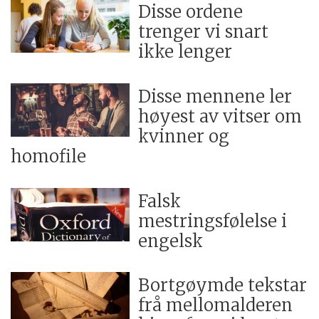
Disse ordene
trenger vi snart
ikke lenger
Disse mennene ler
høyest av vitser om
kvinner og
homofile
Falsk
mestringsfølelse i
engelsk
Bortgøymde tekstar
frå mellomalderen