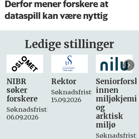
Derfor mener forskere at
dataspill kan være nyttig
Ledige stillinger
Rektor
Seniorforsker
Forskning.
innen
søker
Søknadsfrist:
miljøkjemi
nyhetsjour
15.09.2026
og
– fast
:
arktisk
Søknadsfrist:
miljø
16. august.
Søknadsfrist: