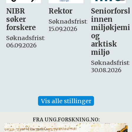
Rektor
Seniorforsker
Forskning.
innen
søker
Søknadsfrist:
miljøkjemi
nyhetsjour
15.09.2026
og
– fast
:
arktisk
Søknadsfrist:
miljø
16. august.
Søknadsfrist:
30.08.2026
Vis alle stillinger
FRA UNG.FORSKNING.NO: