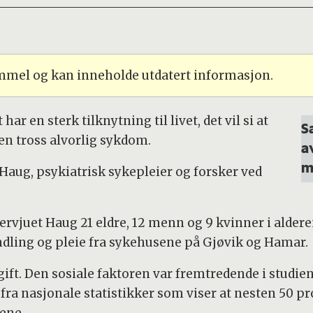
ammel og kan inneholde utdatert informasjon.
r en sterk tilknytning til livet, det vil si at
S
en tross alvorlig sykdom.
a
m
 Haug, psykiatrisk sykepleier og forsker ved
ervjuet Haug 21 eldre, 12 menn og 9 kvinner i alder
dling og pleie fra sykehusene på Gjøvik og Hamar.
ift. Den sosiale faktoren var fremtredende i studien 
g fra nasjonale statistikker som viser at nesten 50 
ene.