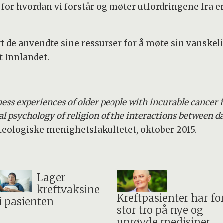
or hvordan vi forstår og møter utfordringene fra e
t de anvendte sine ressurser for å møte sin vanskeli
 Innlandet.
ness experiences of older people with incurable cancer i
cal psychology of religion of the interactions between d
teologiske menighetsfakultetet, oktober 2015.
Lager
kreftvaksine
Kreftpasienter har fo
i pasienten
stor tro på nye og
uprøvde medisiner