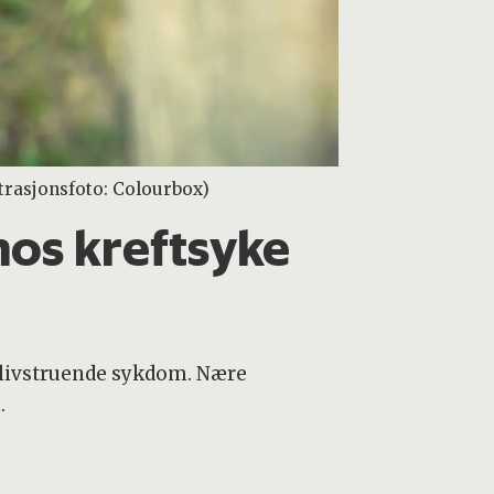
strasjonsfoto: Colourbox)
hos kreftsyke
 livstruende sykdom. Nære
.