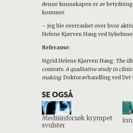
denne kunnskapen er av betydning f
kommer.
– Jeg ble overrasket over hvor aktiv
Helene Kjørven Haug ved Sykehuset
Referanse:
Sigrid Helene Kjørven Haug:
The ill
contexts. A qualitative study in clini
making
. Doktoravhandling ved Det 
SE OGSÅ
Medisinforsøk krympet
inn
svulster