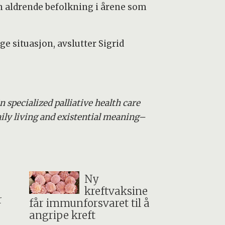
n aldrende befolkning i årene som
ge situasjon, avslutter Sigrid
n specialized palliative health care
aily living and existential meaning–
Ny
kreftvaksine
r
får immunforsvaret til å
angripe kreft