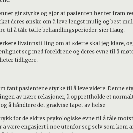
ner gir styrke og gjør at pasienten henter fram ress
rket deres ønske om å leve lengst mulig og best mul
e til å tåle tøffe behandlingsperioder, sier Haug.
terkere livsinnstilling om at «dette skal jeg klare, o
lignet seg med foreldrene og deres evne til å møte s
eter tidligere.
om fant pasientene styrke til å leve videre. Denne sty
gen av nære relasjoner, å opprettholde et normalt h
 og å håndtere det gradvise tapet av helse.
kk for de eldres psykologiske evne til å tåle motsta
 å være engasjert i noe utenfor seg selv som kom an