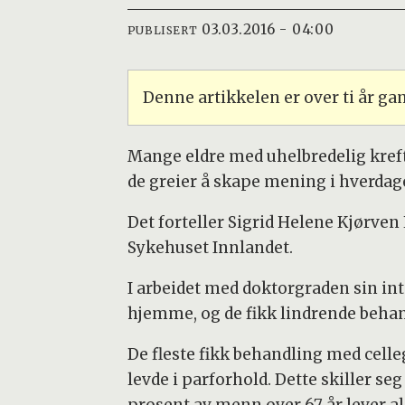
03.03.2016 - 04:00
PUBLISERT
Denne artikkelen er over ti år g
Mange eldre med uhelbredelig kreft ha
de greier å skape mening i hverdag
Det forteller Sigrid Helene Kjørven
Sykehuset Innlandet.
I arbeidet med doktorgraden sin int
hjemme, og de fikk lindrende behan
De fleste fikk behandling med celleg
levde i parforhold. Dette skiller se
prosent av menn over 67 år lever al