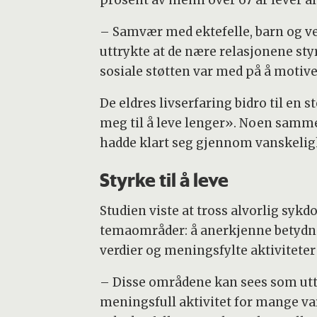
– Samvær med ektefelle, barn og ven
uttrykte at de nære relasjonene sty
sosiale støtten var med på å motiver
De eldres livserfaring bidro til en s
meg til å leve lenger». Noen sammen
hadde klart seg gjennom vanskeligh
Styrke til å leve
Studien viste at tross alvorlig sykd
temaområder: å anerkjenne betydnin
verdier og meningsfylte aktiviteter
– Disse områdene kan sees som uttry
meningsfull aktivitet for mange var