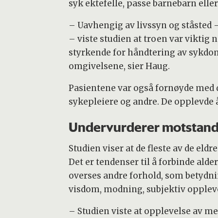
syk ektefelle, passe barnebarn eller 
– Uavhengig av livssyn og ståsted –
– viste studien at troen var viktig
styrkende for håndtering av sykdom
omgivelsene, sier Haug.
Pasientene var også fornøyde med d
sykepleiere og andre. De opplevde å
Undervurderer motstand
Studien viser at de fleste av de eld
Det er tendenser til å forbinde a
overses andre forhold, som betydnin
visdom, modning, subjektiv opplevel
– Studien viste at opplevelse av men