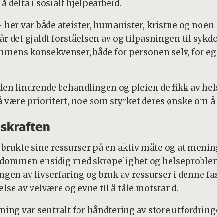
å delta i sosialt hjelpearbeid.
 her var både ateister, humanister, kristne og noen
 når det gjaldt forståelsen av og tilpasningen til s
mens konsekvenser, både for personen selv, for eget
en lindrende behandlingen og pleien de fikk av helse
 være prioritert, noe som styrket deres ønske om å 
skraften
re brukte sine ressurser på en aktiv måte og at meni
lderdommen ensidig med skrøpelighet og helseprobl
gen av livserfaring og bruk av ressurser i denne fa
se av velvære og evne til å tåle motstand.
ing var sentralt for håndtering av store utfordringer