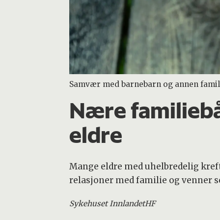
Samvær med barnebarn og annen familie g
Nære familiebå
eldre
Mange eldre med uhelbredelig kreft
relasjoner med familie og venner s
Sykehuset Innlandet
HF