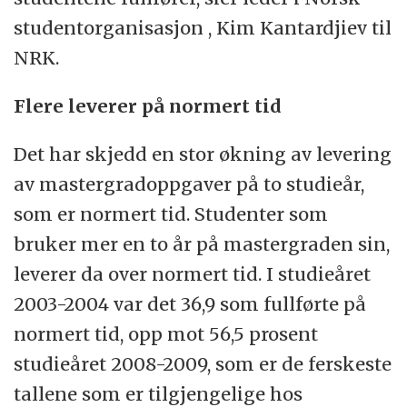
Normal studieprogresjon er 60 studiepoeng
studentorganisasjon , Kim Kantardjiev til
per studieår, som går over to semester.
NRK.
Studenter fullfører i gjennomsnitt om lag 40
Flere leverer på normert tid
studiepoeng hvert studieår, altså 2/3 av
normal progresjon.
Det har skjedd en stor økning av levering
av mastergradoppgaver på to studieår,
Når det gjelder samsvar mellom
som er normert tid. Studenter som
studentenes egne planer for gjennomføring
bruker mer en to år på mastergraden sin,
av studiepoeng og det de gjennomfører,
leverer da over normert tid. I studieåret
ligger tallet på landsbasis på 85,1 prosent,
2003-2004 var det 36,9 som fullførte på
per 2010.
normert tid, opp mot 56,5 prosent
(Kilde: Norsk samfunnsvitenskapelig
studieåret 2008-2009, som er de ferskeste
database (NSD) 2011)
tallene som er tilgjengelige hos