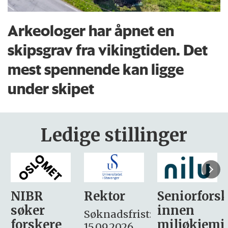
Arkeologer har åpnet en
skipsgrav fra vikingtiden. Det
mest spennende kan ligge
under skipet
Ledige stillinger
Rektor
Seniorforsker
Forskning.
innen
søker
Søknadsfrist:
miljøkjemi
nyhetsjour
15.09.2026