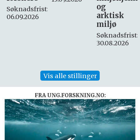
og
– fast
:
arktisk
Søknadsfrist:
miljø
16. august.
Søknadsfrist:
30.08.2026
Vis alle stillinger
FRA UNG.FORSKNING.NO: