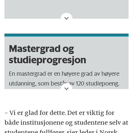
Denne artikkelen er produsert av NRK.
Mastergrad og
studieprogresjon
En mastergrad er en høyere grad av høyere
utdanning, som består av 120 studiepoeng.
Mastegraden bygger videre på en treårig
bachelorgrad på lavere nivå i høyere
- Vi er glad for dette. Det er viktig for
utdanning.
både institusjonene og studentene selv at
studentene fullfører, sier leder i Norsk