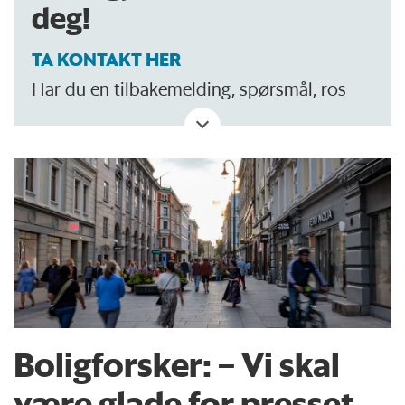
deg!
TA KONTAKT HER
Har du en tilbakemelding, spørsmål, ros
eller kritikk? Eller tips om noe vi bør skrive
om?
Boligforsker: – Vi skal
være glade for presset