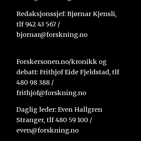
Redaksjonssjef: Bjørnar Kjensli,
tlf 942 43 567 /
bjornar@forskning.no
Forskersonen.no/kronikk og
debatt: Frithjof Eide Fjeldstad, tlf
480 98 388 /
frithjof@forskning.no
Daglig leder: Even Hallgren
Stranger, tlf 480 59 100 /
even@forskning.no