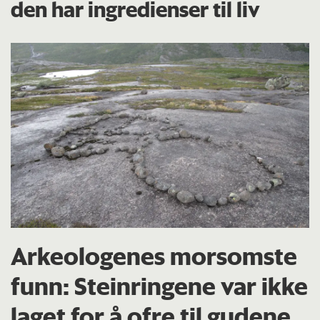
den har ingredienser til liv
Arkeologenes morsomste
funn: Steinringene var ikke
laget for å ofre til gudene.