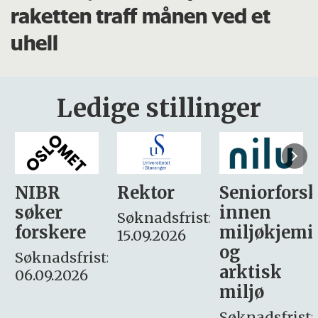
raketten traff månen ved et
uhell
Ledige stillinger
Rektor
Seniorforsker
Forskning.
innen
søker
Søknadsfrist:
miljøkjemi
nyhetsjour
15.09.2026
og
– fast
:
arktisk
Søknadsfrist:
miljø
16. august.
Søknadsfrist: