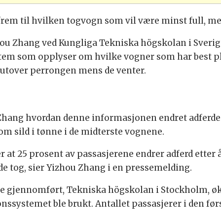
frem til hvilken togvogn som vil være minst full, m
hou Zhang ved Kungliga Tekniska högskolan i Sveri
ystem som opplyser om hvilke vogner som har best pl
 utover perrongen mens de venter.
 Zhang hvordan denne informasjonen endret adferden t
som sild i tønne i de midterste vognene.
r at 25 prosent av passasjerene endrer adferd etter
 tog, sier Yizhou Zhang i en pressemelding.
e gjennomført, Tekniska högskolan i Stockholm, økt
ssystemet ble brukt. Antallet passasjerer i den fø