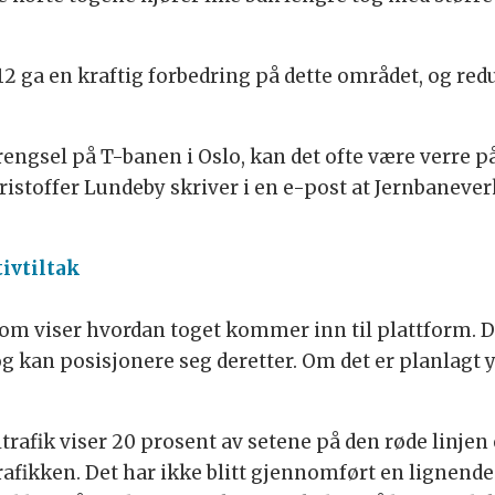
2 ga en kraftig forbedring på dette området, og red
rengsel på T-banen i Oslo, kan det ofte være verre p
toffer Lundeby skriver i en e-post at Jernbaneverk
tivtiltak
m viser hvordan toget kommer inn til plattform. D
og kan posisjonere seg deretter. Om det er planlagt 
ltrafik viser 20 prosent av setene på den røde linj
trafikken. Det har ikke blitt gjennomført en lignend