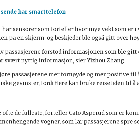
eisende har smarttelefon
har sensorer som forteller hvor mye vekt som er 
n på en skjerm, og beskjeder ble også gitt over høy
 av passasjerene forstod informasjonen som ble gi
var svært nyttig informasjon, sier Yizhou Zhang.
re passasjerene mer fornøyde og mer positive til å 
gevinster, fordi flere kan bruke reisetiden til å a
 ofte de fulleste, forteller Cato Asperud som er ko
mmenhengende vogner, som lar passasjerene spre se