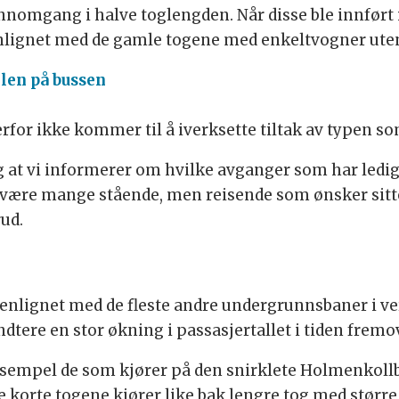
mgang i halve toglengden. Når disse ble innført i 
nlignet med de gamle togene med enkeltvogner ute
len på bussen
erfor ikke kommer til å iverksette tiltak av typen so
ig at vi informerer om hvilke avganger som har ledig 
ltid være mange stående, men reisende som ønsker sit
ud.
nlignet med de fleste andre undergrunnsbaner i ver
ndtere en stor økning i passasjertallet i tiden fremo
 eksempel de som kjører på den snirklete Holmenkoll
se korte togene kjører like bak lengre tog med størr