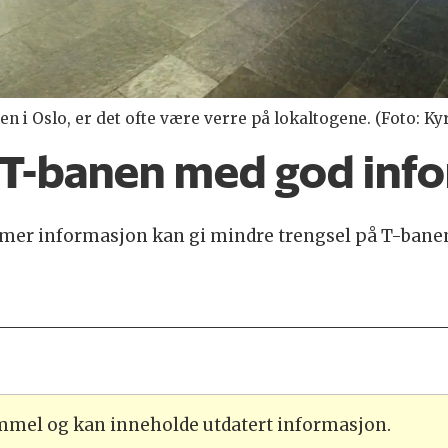
n i Oslo, er det ofte være verre på lokaltogene. (Foto: Ky
 T-banen med god inf
kan mer informasjon kan gi mindre trengsel på T-bane
ammel og kan inneholde utdatert informasjon.