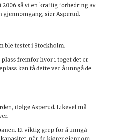
2006 så vi en kraftig forbedring av
n gjennomgang, sier Asperud.
m ble testet i Stockholm.
plass fremfor hvor i toget det er
teplass kan få dette ved å unngå de
den, ifølge Asperud. Likevel må
ver.
banen. Et viktig grep for å unngå
e kapasitet, når de kjører gjennom