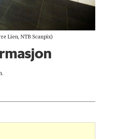
rre Lien, NTB Scanpix)
ormasjon
n.