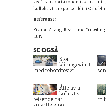
ved Transportøkonomisk institutt j
kollektivtransporten blir i Oslo blir
Referanse:
Yizhou Zhang, Real Time Crowding 
2015
SE OGSÅ
Stor
klimagevinst
med robotdrosjer
som
Åtte av ti
kollektiv-
reisende har
mil
smarttelefon