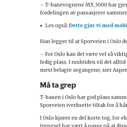
– T-banevognene MX 3000 har gjenno
fordelingen av passasjerer samme
Les også:
Dette gjør vi med mobi
Han legger til at Sporveien i Oslo d
– For Oslo kan det være vel så vikt
ledig plass. I rushtiden vil det al
mest belagte avgangene, sier Asper
Må ta grep
T-banen i Oslo har god plass samme
Sporveien iverksette tiltak for å hå
I Oslo kjører en del korte tog, for
trengsel har vært å passe på at dis