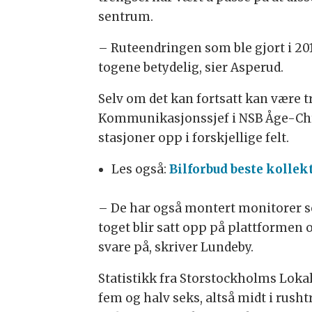
sentrum.
– Ruteendringen som ble gjort i 201
togene betydelig, sier Asperud.
Selv om det kan fortsatt kan være t
Kommunikasjonssjef i NSB Åge-Chris
stasjoner opp i forskjellige felt.
Les også:
Bilforbud beste kollek
– De har også montert monitorer so
toget blir satt opp på plattformen 
svare på, skriver Lundeby.
Statistikk fra Storstockholms Loka
fem og halv seks, altså midt i rush