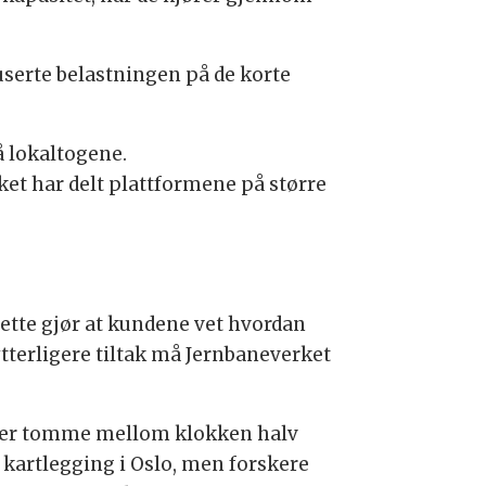
userte belastningen på de korte
å lokaltogene.
et har delt plattformene på større
ette gjør at kundene vet hvordan
ytterligere tiltak må Jernbaneverket
en er tomme mellom klokken halv
e kartlegging i Oslo, men forskere