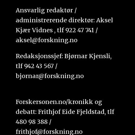
Ansvarlig redaktør /
administrerende direktør: Aksel
Kjær Vidnes , tlf 922 47 741 /
aksel@forskning.no
Redaksjonssjef: Bjørnar Kjensli,
tlf 942 43 567 /
bjornar@forskning.no
Forskersonen.no/kronikk og
debatt: Frithjof Eide Fjeldstad, tlf
480 98 388 /
frithjof@forskning.no