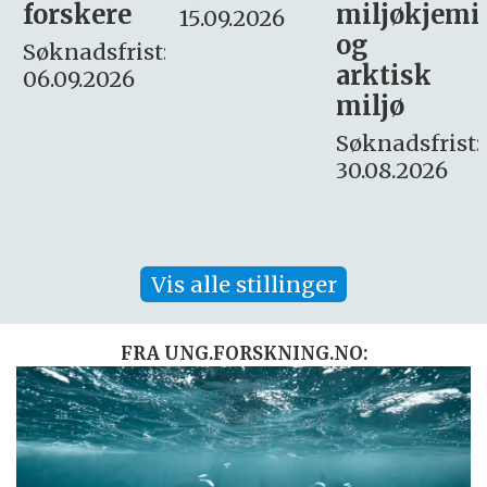
miljøkjemi
nyhetsjour
15.09.2026
og
– fast
:
arktisk
Søknadsfrist:
miljø
16. august.
Søknadsfrist:
30.08.2026
Vis alle stillinger
FRA UNG.FORSKNING.NO: