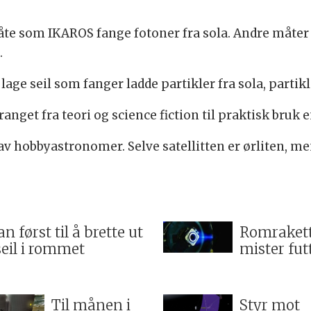
e som IKAROS fange fotoner fra sola. Andre måter 
.
 lage seil som fanger ladde partikler fra sola, parti
pranget fra teori og science fiction til praktisk bruk 
 hobbyastronomer. Selve satellitten er ørliten, men
n først til å brette ut
Romraket
seil i rommet
mister fut
Til månen i
Styr mot