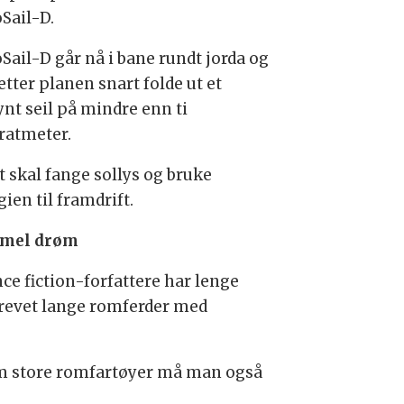
Sail-D.
Sail-D går nå i bane rundt jorda og
etter planen snart folde ut et
ynt seil på mindre enn ti
ratmeter.
t skal fange sollys og bruke
ien til framdrift.
mel drøm
nce fiction-forfattere har lenge
revet lange romferder med
 om store romfartøyer må man også