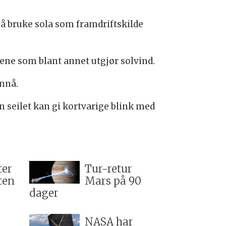
å bruke sola som framdriftskilde
klene som blant annet utgjør solvind.
ennå.
 seilet kan gi kortvarige blink med
ter
Tur-retur
ten
Mars på 90
dager
NASA har