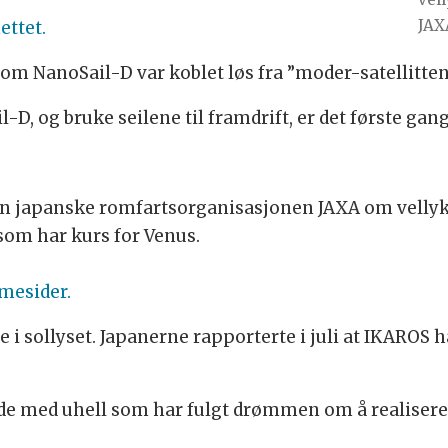
JAX
ettet.
m NanoSail-D var koblet løs fra ”moder-satellitten”
, og bruke seilene til framdrift, er det første gang 
n japanske romfartsorganisasjonen JAXA om vellykk
om har kurs for Venus.
mesider.
i sollyset. Japanerne rapporterte i juli at IKAROS ha
de med uhell som har fulgt drømmen om å realisere 