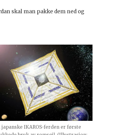
vordan skal man pakke dem ned og
 japanske IKAROS-ferden er første
lykkede bruk av romseil. (Illustrasjon: