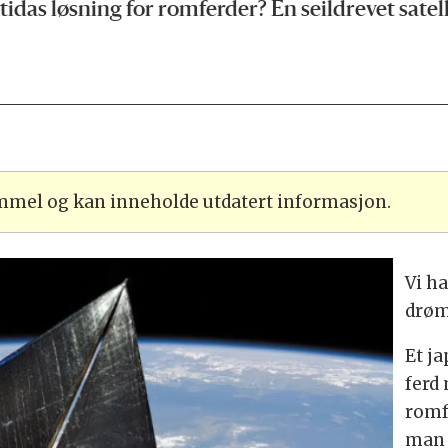
tidas løsning for romferder? En seildrevet satelli
ammel og kan inneholde utdatert informasjon.
Vi h
drøm
Et j
ferd
romf
man 