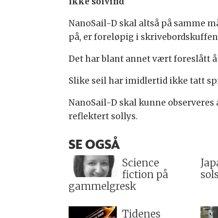
Ikke solvind
NanoSail-D skal altså på samme måt
på, er foreløpig i skrivebordskuffen
Det har blant annet vært foreslått å
Slike seil har imidlertid ikke tatt s
NanoSail-D skal kunne observeres av
reflektert sollys.
SE OGSÅ
Science
Japa
fiction på
sol
gammelgresk
Tidenes