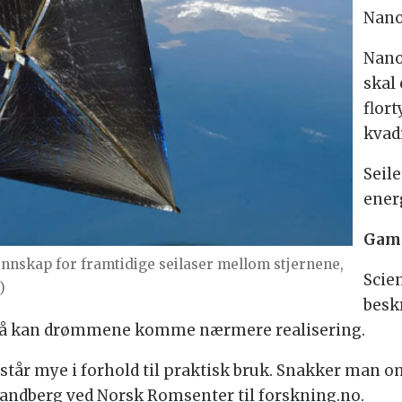
Nano
Nano
skal 
flort
kvad
Seile
energ
Gam
kunnskap for framtidige seilaser mellom stjernene,
Scie
)
besk
 Nå kan drømmene komme nærmere realisering.
står mye i forhold til praktisk bruk. Snakker man
k Tandberg ved Norsk Romsenter til forskning.no.