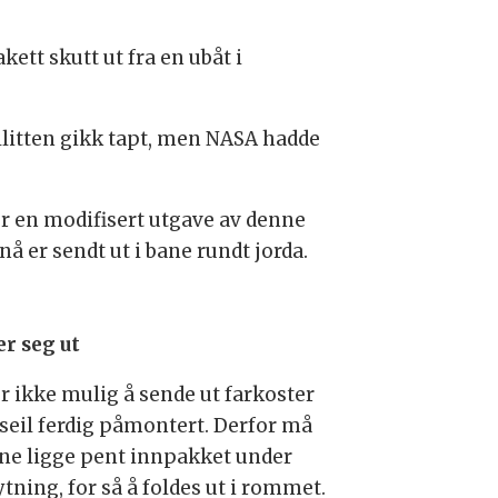
tt skutt ut fra en ubåt i
ellitten gikk tapt, men NASA hadde
er en modifisert utgave av denne
å er sendt ut i bane rundt jorda.
er seg ut
er ikke mulig å sende ut farkoster
seil ferdig påmontert. Derfor må
ene ligge pent innpakket under
tning, for så å foldes ut i rommet.