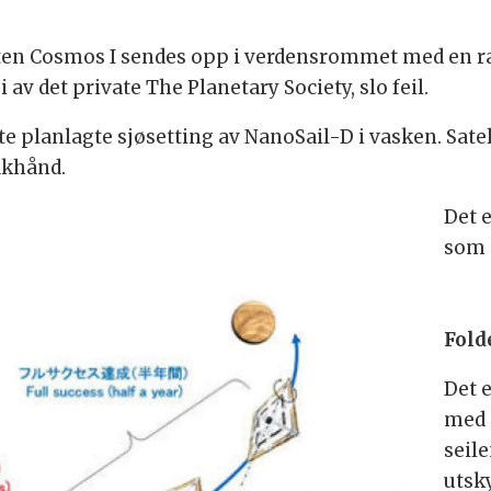
ten Cosmos I sendes opp i verdensrommet med en rake
av det private The Planetary Society, slo feil.
rste planlagte sjøsetting av NanoSail-D i vasken. Sat
akhånd.
Det 
som n
Fold
Det 
med 
seil
utsky