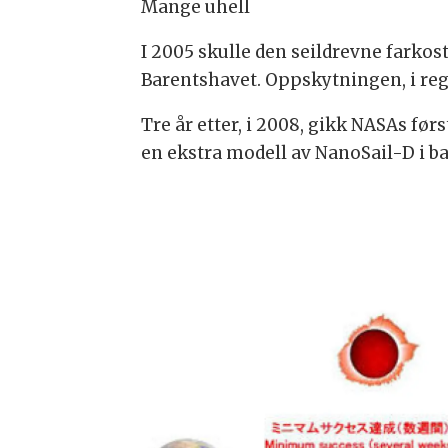
Mange uhell
I 2005 skulle den seildrevne farkos
Barentshavet. Oppskytningen, i regi 
Tre år etter, i 2008, gikk NASAs fø
en ekstra modell av NanoSail-D i b