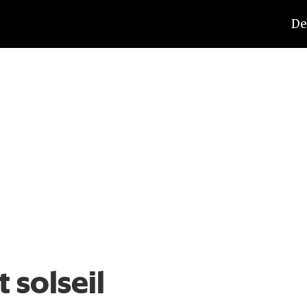
De
 solseil