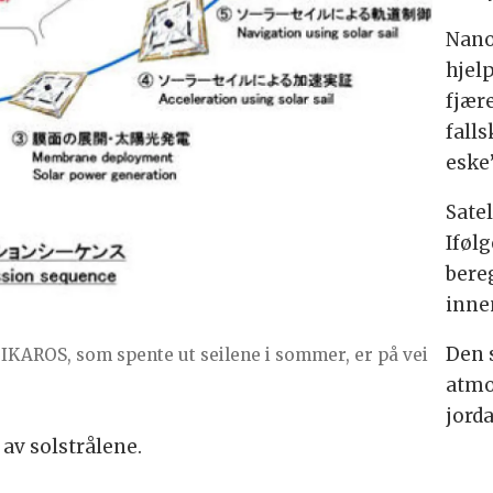
Nano
hjelp
fjær
falls
eske
Satel
Iføl
bereg
inne
Den s
IKAROS, som spente ut seilene i sommer, er på vei
atmo
jord
av solstrålene.