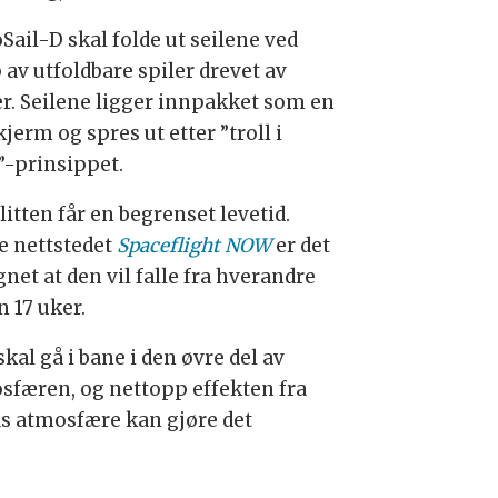
Sail-D skal folde ut seilene ved
 av utfoldbare spiler drevet av
er. Seilene ligger innpakket som en
kjerm og spres ut etter ”troll i
”-prinsippet.
litten får en begrenset levetid.
ge nettstedet
Spaceflight NOW
er det
net at den vil falle fra hverandre
n 17 uker.
kal gå i bane i den øvre del av
sfæren, og nettopp effekten fra
as atmosfære kan gjøre det