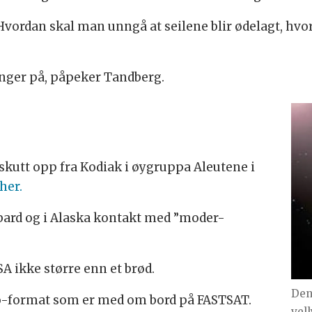
Hvordan skal man unngå at seilene blir ødelagt, h
nger på, påpeker Tandberg.
skutt opp fra Kodiak i øygruppa Aleutene i
her.
bard og i Alaska kontakt med ”moder-
A ikke større enn et brød.
Den
ikro-format som er med om bord på FASTSAT.
vel