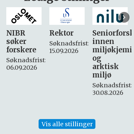
Rektor
Seniorforsker
Forskning.
innen
søker
Søknadsfrist:
miljøkjemi
nyhetsjour
15.09.2026
og
– fast
:
arktisk
Søknadsfrist:
miljø
16. august.
Søknadsfrist:
30.08.2026
Vis alle stillinger