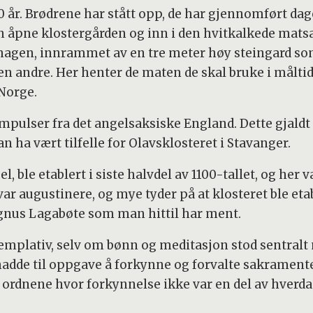
00 år. Brødrene har stått opp, de har gjennomført dag
n åpne klostergården og inn i den hvitkalkede ma
r hagen, innrammet av en tre meter høy steingard 
en andre. Her henter de maten de skal bruke i målti
 Norge.
mpulser fra det angelsaksiske England. Dette gjaldt 
n ha vært tilfelle for Olavsklosteret i Stavanger.
 ble etablert i siste halvdel av 1100-tallet, og her 
ar augustinere, og mye tyder på at klosteret ble et
gnus Lagabøte som man hittil har ment.
mplativ, selv om bønn og meditasjon stod sentralt 
hadde til oppgave å forkynne og forvalte sakramen
 ordnene hvor forkynnelse ikke var en del av hverd