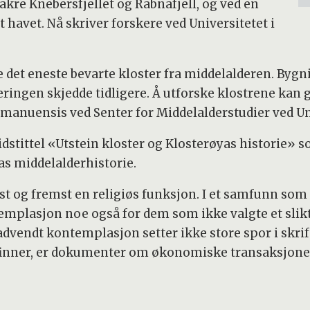
kre Knebersfjellet og Rabnafjell, og ved en
 havet. Nå skriver forskere ved Universitetet i
re det eneste bevarte kloster fra middelalderen. Bygn
eringen skjedde tidligere. Å utforske klostrene kan g
manuensis ved Senter for Middelalderstudier ved Uni
stittel «Utstein kloster og Klosterøyas historie» so
as middelalderhistorie.
rst og fremst en religiøs funksjon. I et samfunn som 
plasjon noe også for dem som ikke valgte et slikt l
ndt kontemplasjon setter ikke store spor i skriftl
i finner, er dokumenter om økonomiske transaksjoner