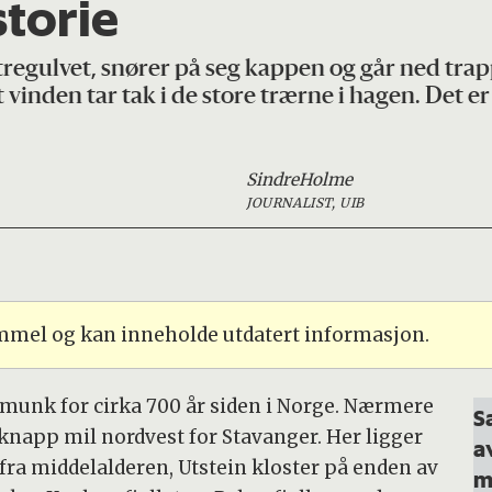
storie
 tregulvet, snører på seg kappen og går ned tra
vinden tar tak i de store trærne i hagen. Det er
Sindre
Holme
JOURNALIST, UIB
ammel og kan inneholde utdatert informasjon.
n munk for cirka 700 år siden i Norge. Nærmere
S
knapp mil nordvest for Stavanger. Her ligger
a
fra middelalderen, Utstein kloster på enden av
m