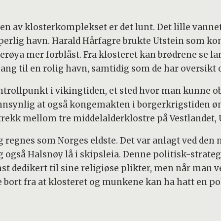
en av klosterkomplekset er det lunt. Det lille vannet 
pperlig havn. Harald Hårfagre brukte Utstein som k
terøya mer forblåst. Fra klosteret kan brødrene se l
ang til en rolig havn, samtidig som de har oversikt 
ntrollpunkt i vikingtiden, et sted hvor man kunne o
annsynlig at også kongemakten i borgerkrigstiden 
strekk mellom tre middelalderklostre på Vestlandet, 
og regnes som Norges eldste. Det var anlagt ved den n
 og også Halsnøy lå i skipsleia. Denne politisk-stra
st dedikert til sine religiøse plikter, men når man 
e bort fra at klosteret og munkene kan ha hatt en pol