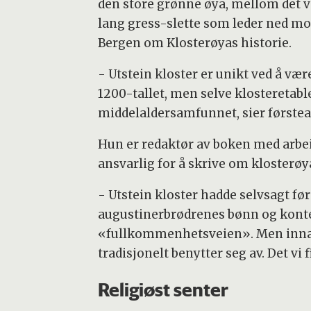
den store grønne øya, mellom det va
lang gress-slette som leder ned mot
Bergen om Klosterøyas historie.
- Utstein kloster er unikt ved å væ
1200-tallet, men selve klosteretabl
middelaldersamfunnet, sier førstea
Hun er redaktør av boken med arbeid
ansvarlig for å skrive om klosterøy
- Utstein kloster hadde selvsagt fø
augustinerbrødrenes bønn og kontem
«fullkommenhetsveien». Men innadve
tradisjonelt benytter seg av. Det v
Religiøst senter