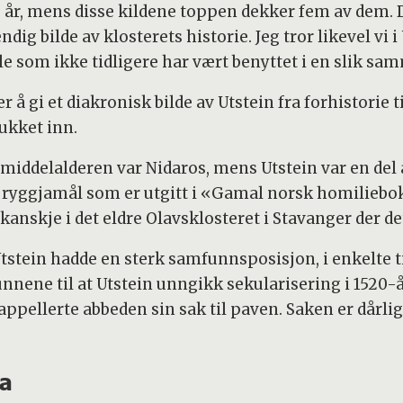
00 år, mens disse kildene toppen dekker fem av dem.
endig bilde av klosterets historie. Jeg tror likevel v
ale som ikke tidligere har vært benyttet i en slik s
å gi et diakronisk bilde av Utstein fra forhistorie ti
rukket inn.
 middelalderen var Nidaros, mens Utstein var en del 
å ryggjamål som er utgitt i «Gamal norsk homilieb
 kanskje i det eldre Olavsklosteret i Stavanger der de
tstein hadde en sterk samfunnsposisjon, i enkelte ti
nene til at Utstein unngikk sekularisering i 1520-å
ppellerte abbeden sin sak til paven. Saken er dårlig 
ra