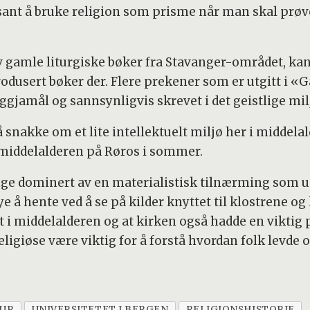
ant å bruke religion som prisme når man skal prøve 
av gamle liturgiske bøker fra Stavanger-området, kan 
produsert bøker der. Flere prekener som er utgitt i
yggjamål og sannsynligvis skrevet i det geistlige mil
 snakke om et lite intellektuelt miljø her i middela
middelalderen på Røros i sommer.
nge dominert av en materialistisk tilnærming som u
å hente ved å se på kilder knyttet til klostrene og k
t i middelalderen og at kirken også hadde en viktig 
ligiøse være viktig for å forstå hvordan folk levde 
TUR
UNIVERSITETET I BERGEN
RELIGIONSHISTORIE