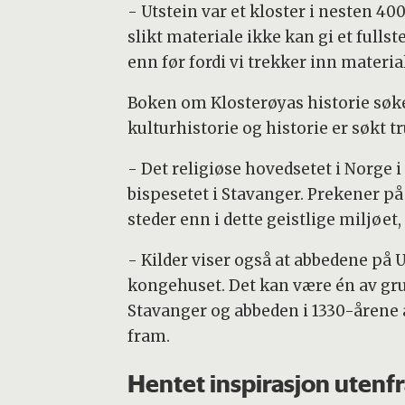
- Utstein var et kloster i nesten 4
slikt materiale ikke kan gi et fullst
enn før fordi vi trekker inn materi
Boken om Klosterøyas historie søker 
kulturhistorie og historie er søkt t
- Det religiøse hovedsetet i Norge i
bispesetet i Stavanger. Prekener p
steder enn i dette geistlige miljøet,
- Kilder viser også at abbedene på U
kongehuset. Det kan være én av grun
Stavanger og abbeden i 1330-årene a
fram.
Hentet inspirasjon utenf