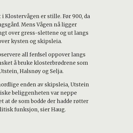
i Klostervågen er stille. Før 900, da
ongsgård. Mens Vågen nå ligger
angt over gress-slettene og ut langs
over kysten og skipsleia.
bservere all ferdsel oppover langs
ønsket å bruke klosterbrødrene som
Utstein, Halsnøy og Selja.
ordlige enden av skipsleia, Utstein
tegiske beliggenheten var neppe
vet at de som bodde der hadde røtter
itisk funksjon, sier Haug.