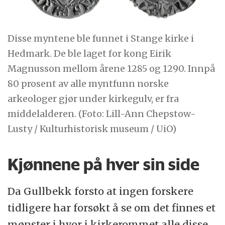
Disse myntene ble funnet i Stange kirke i
Hedmark. De ble laget for kong Eirik
Magnusson mellom årene 1285 og 1290. Innpå
80 prosent av alle myntfunn norske
arkeologer gjør under kirkegulv, er fra
middelalderen. (Foto: Lill-Ann Chepstow-
Lusty / Kulturhistorisk museum / UiO)
Kjønnene på hver sin side
Da Gullbekk forsto at ingen forskere
tidligere har forsøkt å se om det finnes et
mønster i hvor i kirkerommet alle disse