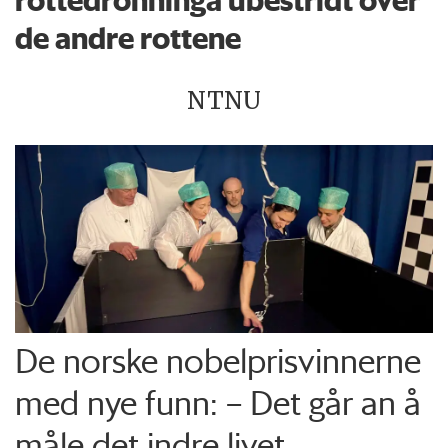
de andre rottene
NTNU
De norske nobelprisvinnerne
med nye funn: – Det går an å
måle det indre livet