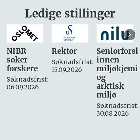
Ledige stillinger
Rektor
Seniorforsker
Forskning.
innen
søker
Søknadsfrist:
miljøkjemi
nyhetsjour
15.09.2026
og
– fast
:
arktisk
Søknadsfrist:
miljø
16. august.
Søknadsfrist:
30.08.2026