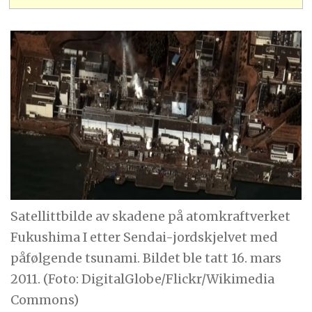
Satellittbilde av skadene på atomkraftverket
Fukushima I etter Sendai-jordskjelvet med
påfølgende tsunami. Bildet ble tatt 16. mars
2011. (Foto: DigitalGlobe/Flickr/Wikimedia
Commons)