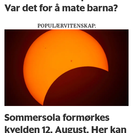
Var det for å mate barna?
POPULÆRVITENSKAP:
Sommersola formørkes
kvelden 12. August. Her kan