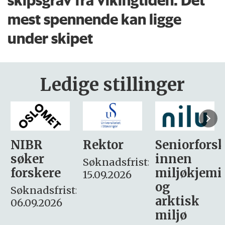
mest spennende kan ligge
under skipet
Ledige stillinger
Rektor
Seniorforsker
Forskning.
innen
søker
Søknadsfrist:
miljøkjemi
nyhetsjour
15.09.2026
og
– fast
:
arktisk
Søknadsfrist:
miljø
16. august.