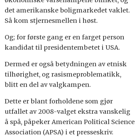
i Italia der han får støtte fra 12 prosent.
det amerikanske boligmarkedet vaklet.
Obama får 48 prosent av britenes støtte og
Så kom stjernesmellen i høst.
66 prosent blant italienerne. I Spania får
Og; for første gang er en farget person
Obama støtte fra 68 prosent, og McCain fra
kandidat til presidentembetet i USA.
8 prosent.
Dermed er også betydningen av etnisk
(NTB)
tilhørighet, og rasismeproblematikk,
blitt en del av valgkampen.
Dette er blant forholdene som gjør
utfallet av 2008-valget ekstra vanskelig
å spå, påpeker American Political Science
Association (APSA) i et presseskriv.