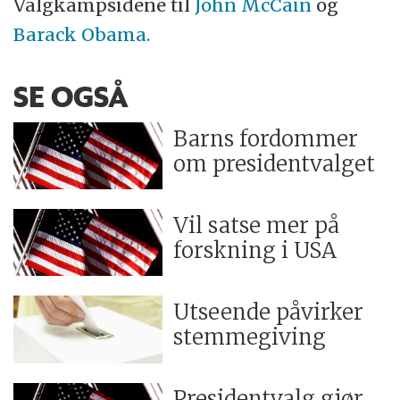
Valgkampsidene til
John McCain
og
Barack Obama.
SE OGSÅ
Barns fordommer
om presidentvalget
Vil satse mer på
forskning i USA
Utseende påvirker
stemmegiving
Presidentvalg gjør