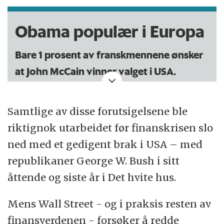
– Dette blir tidenes første fem milliarder
Obama populær i Europa
dollar-valg, sier direktør Sheila Krumholz i
Center for Responsive Politics til nettavisa
Bare 1 prosent av franskmennene ønsker
DispatchPolitics.
at John McCain vinner valget i USA.
Senteret har tallfestet den eksakte prisen på
Europeere flest gir overveldende støtte til
kampanjen til 5,3 milliarder dollar – eller 36,9
Samtlige av disse forutsigelsene ble
Barack Obama.
milliarder kroner med dagens dollarkurs.
riktignok utarbeidet før finanskrisen slo
I en meningsmåling som ble offentliggjort av
ned med et gedigent brak i USA – med
Beløpet inkluderer alle bidrag som alle
TV-kanalen France 24 torsdag går det fram at
republikaner George W. Bush i sitt
kandidater, politiske partier og uavhengige
78 prosent av franskmennene støtter
åttende og siste år i Det hvite hus.
grupper har skaffet til å drive valgkamp.
Obama, mens bare 1 prosent vil ha McCain
Mens Wall Street - og i praksis resten av
og 5 prosent er imot begge.
Kampen mellom presidentkandidatene
finansverdenen - forsøker å redde