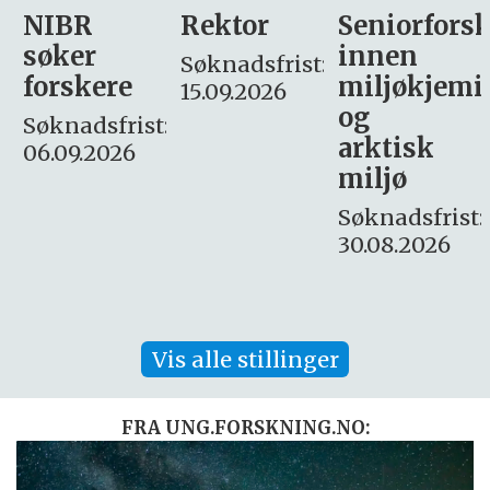
Rektor
Seniorforsker
Forskning.
innen
søker
Søknadsfrist:
miljøkjemi
nyhetsjour
15.09.2026
og
– fast
:
arktisk
Søknadsfrist:
miljø
16. august.
Søknadsfrist:
30.08.2026
Vis alle stillinger
FRA UNG.FORSKNING.NO: