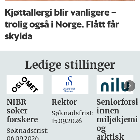
Kjøttallergi blir vanligere –
trolig også i Norge. Flått får
skylda
Ledige stillinger
Rektor
Seniorforsker
Forskning.
innen
søker
Søknadsfrist:
miljøkjemi
nyhetsjour
15.09.2026
og
– fast
:
arktisk
Søknadsfrist: