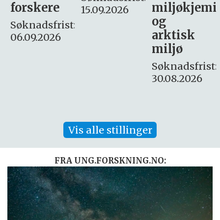
miljøkjemi
nyhetsjour
15.09.2026
og
– fast
:
arktisk
Søknadsfrist:
miljø
16. august.
Søknadsfrist:
30.08.2026
Vis alle stillinger
FRA UNG.FORSKNING.NO: