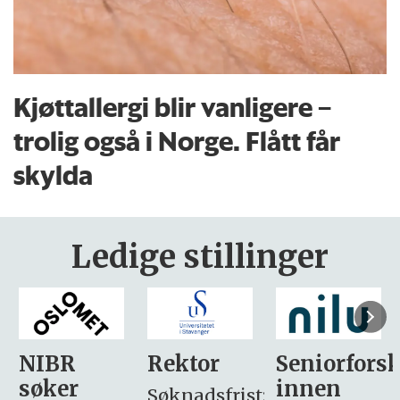
Kjøttallergi blir vanligere –
trolig også i Norge. Flått får
skylda
Ledige stillinger
Rektor
Seniorforsker
Forskning.
innen
søker
Søknadsfrist: