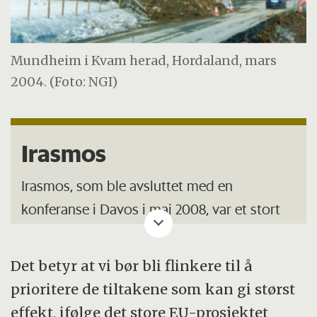
Mundheim i Kvam herad, Hordaland, mars
2004. (Foto: NGI)
Irasmos
Irasmos, som ble avsluttet med en
konferanse i Davos i mai 2008, var et stort
europeisk forskningsprosjekt som skulle
beskrive «state of the art» når det gjelder
Det betyr at vi bør bli flinkere til å
risikohåndtering av fjell-, snø-, flom- og
prioritere de tiltakene som kan gi størst
jordskred.
effekt, ifølge det store EU-prosjektet