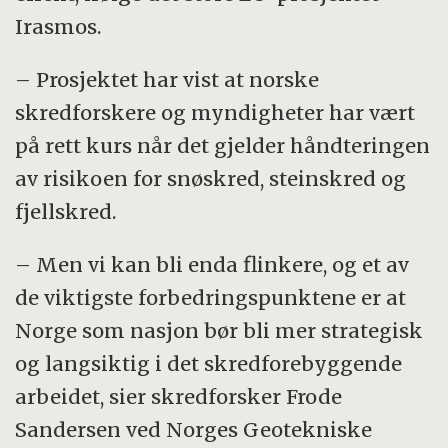
Irasmos.
Prosjektets navn er en forkortelse for
«Integral Risk Management of Extremely
– Prosjektet har vist at norske
Rapid Mass Movements».
skredforskere og myndigheter har vært
på rett kurs når det gjelder håndteringen
EUs 6. rammeprogram for forskning og
av risikoen for snøskred, steinskred og
teknologisk utvikling (6 RP) bidro med 50
fjellskred.
prosent av finansieringen, mens
Forskningsrådet bidro med 25 prosent til
– Men vi kan bli enda flinkere, og et av
den norske deltakelsen.
de viktigste forbedringspunktene er at
Norge som nasjon bør bli mer strategisk
Prosjektet samlet åtte ledende
og langsiktig i det skredforebyggende
skredforskningsinstitusjoner fra Sveits, Italia,
arbeidet, sier skredforsker Frode
Frankrike og Østerrike samt Norges
Sandersen ved Norges Geotekniske
Geotekniske Institutt.