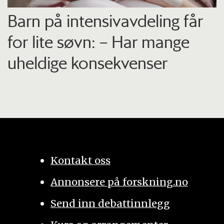
Barn på intensiv­avdeling får
for lite søvn: – Har mange
uheldige konsekvenser
Kontakt oss
Annonsere på forskning.no
Send inn debattinnlegg