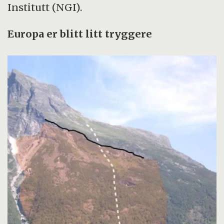
Institutt (NGI).
Det totale budsjettet for hele prosjektet var
Europa er blitt litt tryggere
ca. 30 millioner kroner.