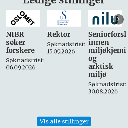
Rektor
Seniorforsker
Forskning.
innen
søker
Søknadsfrist:
miljøkjemi
nyhetsjour
15.09.2026
og
– fast
:
arktisk
Søknadsfrist:
miljø
16. august.
Søknadsfrist:
30.08.2026
Vis alle stillinger