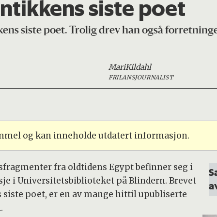
ntikkens siste poet
ens siste poet. Trolig drev han også forretninge
Mari
Kildahl
FRILANSJOURNALIST
ammel og kan inneholde utdatert informasjon.
fragmenter fra oldtidens Egypt befinner seg i
S
je i Universitetsbiblioteket på Blindern. Brevet
a
iste poet, er en av mange hittil upubliserte
.