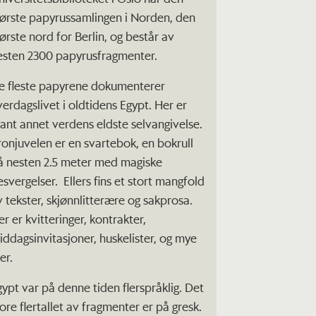
tørste papyrussamlingen i Norden, den
tørste nord for Berlin, og består av
esten 2300 papyrusfragmenter.
e fleste papyrene dokumenterer
verdagslivet i oldtidens Egypt. Her er
lant annet verdens eldste selvangivelse.
ronjuvelen er en svartebok, en bokrull
å nesten 2.5 meter med magiske
esvergelser. Ellers fins et stort mangfold
v tekster, skjønnlitterære og sakprosa.
r er kvitteringer, kontrakter,
iddagsinvitasjoner, huskelister, og mye
er.
gypt var på denne tiden flerspråklig. Det
tore flertallet av fragmenter er på gresk.