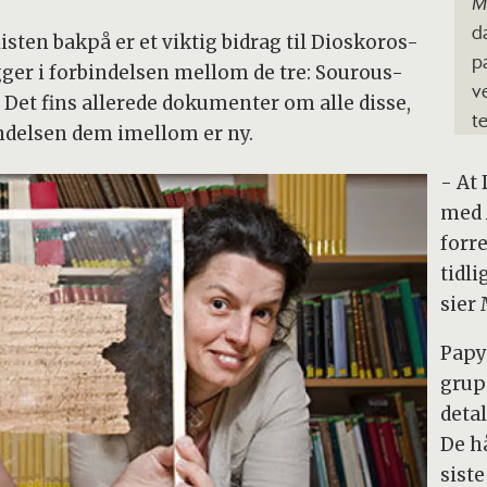
M
d
ten bakpå er et viktig bidrag til Dioskoros-
p
gger i forbindelsen mellom de tre: Sourous-
v
Det fins allerede dokumenter om alle disse,
t
ndelsen dem imellom er ny.
- At
med 
forr
tidl
sier
Papy
grup
detal
De h
siste