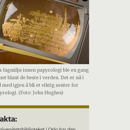
s fagmiljø innen papyrologi ble en gang
et blant de beste i verden. Det er nå i
 med igjen å bli et viktig senter for
yrologi. (Foto: John Hughes)
akta:
niversitetsbiblioteket i Oslo har den