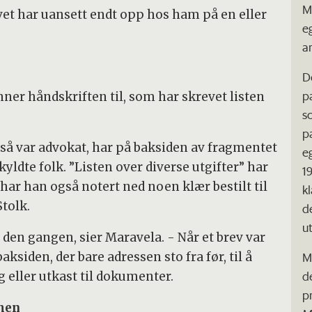
M
et har uansett endt opp hos ham på en eller
e
a
De
p
nner håndskriften til, som har skrevet listen
s
p
så var advokat, har på baksiden av fragmentet
eg
yldte folk. ”Listen over diverse utgifter” har
1
 har han også notert ned noen klær bestilt til
k
Stolk.
d
u
 den gangen, sier Maravela. - Når et brev var
M
siden, der bare adressen sto fra før, til å
de
g eller utkast til dokumenter.
p
men