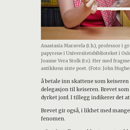
Anastasia Maravela (t.h.), professor i 
papyrene i Universitetsbiblioteket i Os
Joanne Vera Stolk (t.v.). Her med fragm
antikkens siste poet. (Foto: John Hughe
å betale inn skattene som keiseren 
delegasjon til keiseren. Brevet som n
dyrket jord. I tillegg indikerer det
Brevet gir også, i likhet med man
fenomen.