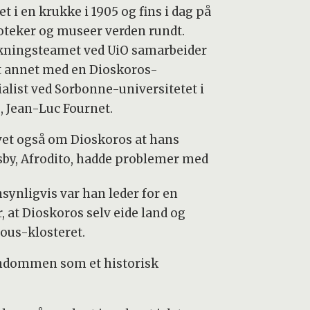
t i en krukke i 1905 og fins i dag på
ioteker og museer verden rundt.
kningsteamet ved UiO samarbeider
t annet med en Dioskoros-
ialist ved Sorbonne-universitetet i
s, Jean-Luc Fournet.
 vet også om Dioskoros at hans
sby, Afrodito, hadde problemer med
synligvis var han leder for en
r, at Dioskoros selv eide land og
rous-klosteret.
endommen som et historisk