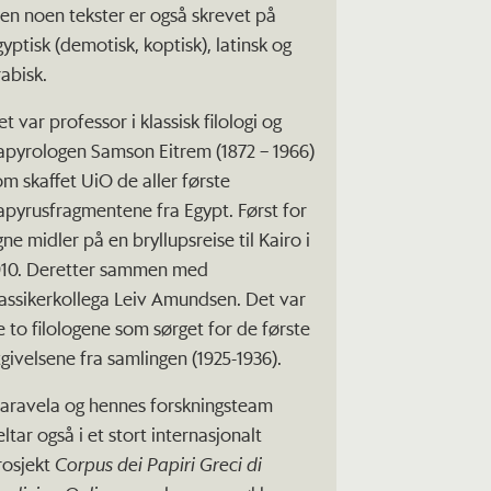
en noen tekster er også skrevet på
gyptisk (demotisk, koptisk), latinsk og
rabisk.
t var professor i klassisk filologi og
apyrologen Samson Eitrem (1872 – 1966)
om skaffet UiO de aller første
apyrusfragmentene fra Egypt. Først for
ne midler på en bryllupsreise til Kairo i
910. Deretter sammen med
lassikerkollega Leiv Amundsen. Det var
e to filologene som sørget for de første
tgivelsene fra samlingen (1925-1936).
aravela og hennes forskningsteam
ltar også i et stort internasjonalt
rosjekt
Corpus dei Papiri Greci di