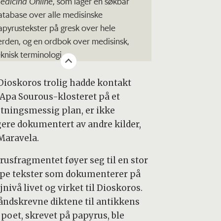
edicina Online
, som lager en søkbar
atabase over alle medisinske
apyrustekster på gresk over hele
erden, og en ordbok over medisinsk,
eknisk terminologi.
 Dioskoros trolig hadde kontakt
Apa Sourous-klosteret på et
etningsmessig plan, er ikke
igere dokumentert av andre kilder,
 Maravela.
rusfragmentet føyer seg til en stor
pe tekster som dokumenterer på
jnivå livet og virket til Dioskoros.
åndskrevne diktene til antikkens
 poet, skrevet på papyrus, ble