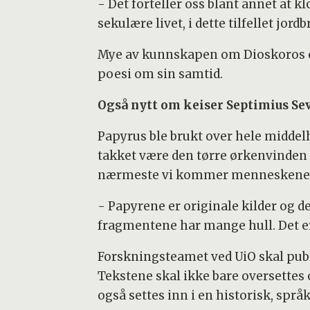
- Det forteller oss blant annet at k
sekulære livet, i dette tilfellet jord
Mye av kunnskapen om Dioskoros og 
poesi om sin samtid.
Også nytt om keiser Septimius Se
Papyrus ble brukt over hele middel
takket være den tørre ørkenvinden 
nærmeste vi kommer menneskene s
- Papyrene er originale kilder og d
fragmentene har mange hull. Det er n
Forskningsteamet ved UiO skal pub
Tekstene skal ikke bare oversettes
også settes inn i en historisk, spr