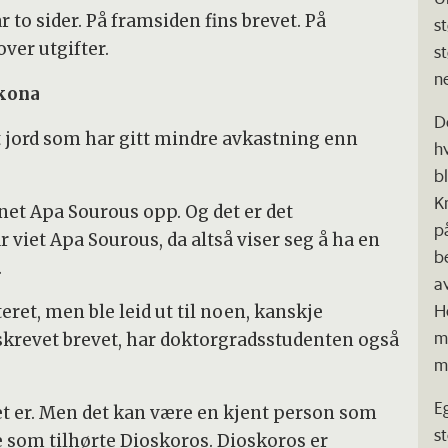
 to sider. På framsiden fins brevet. På
s
ver utgifter.
s
n
 kona
D
t jord som har gitt mindre avkastning enn
h
b
K
vnet Apa Sourous opp. Og det er det
p
r viet Apa Sourous, da altså viser seg å ha en
b
.
a
He
eret, men ble leid ut til noen, kanskje
m
skrevet brevet, har doktorgradsstudenten også
m
E
et er. Men det kan være en kjent person som
s
e som tilhørte Dioskoros. Dioskoros er