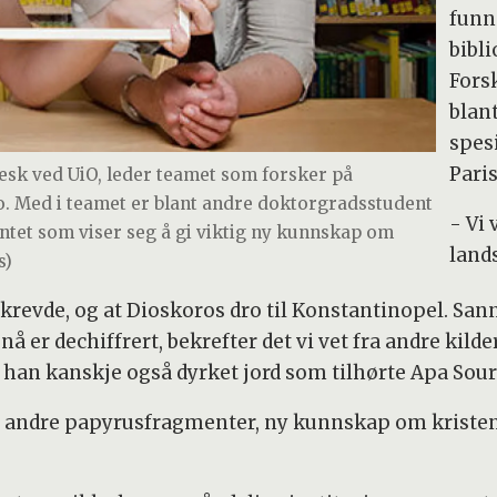
funne
bibl
Fors
blan
spes
Pari
gresk ved UiO, leder teamet som forsker på
lo. Med i teamet er blant andre doktorgradsstudent
- Vi
entet som viser seg å gi viktig ny kunnskap om
land
s)
krevde, og at Dioskoros dro til Konstantinopel. Sann
å er dechiffrert, bekrefter det vi vet fra andre kilde
 at han kanskje også dyrket jord som tilhørte Apa Sou
ge andre papyrusfragmenter, ny kunnskap om krist