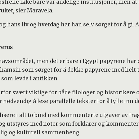
lostrene ikke bare var åndelige institusjoner, men at 
bruket, sier Maravela.
hans liv og hverdag har han selv sørget for å gi. 
verus
havsområdet, men det er bare i Egypt papyrene har o
hamsin som sørget for å dekke papyrene med helt t
om levde i antikken.
erfor svært viktige for både filologer og historiker
ødvendig å lese parallelle tekster for å fylle inn de
lisere i alt to bind med kommenterte utgaver av fr
 og utstyres med noter som forklarer og kommenter
åklig og kulturell sammenheng.