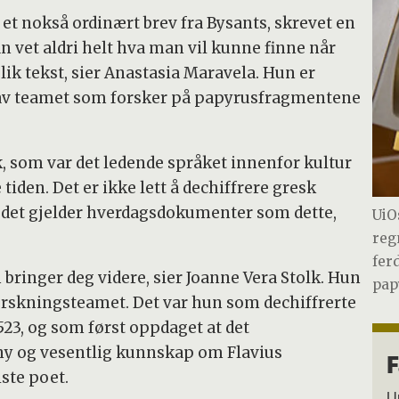
 et nokså ordinært brev fra Bysants, skrevet en
an vet aldri helt hva man vil kunne finne når
lik tekst, sier Anastasia Maravela. Hun er
 av teamet som forsker på papyrusfragmentene
, som var det ledende språket innenfor kultur
iden. Det er ikke lett å dechiffrere gresk
år det gjelder hverdagsdokumenter som dette,
UiO
regn
ferd
m bringer deg videre, sier Joanne Vera Stolk. Hun
pap
orskningsteamet. Det var hun som dechiffrerte
3, og som først oppdaget at det
 ny og vesentlig kunnskap om Flavius
F
ste poet.
U