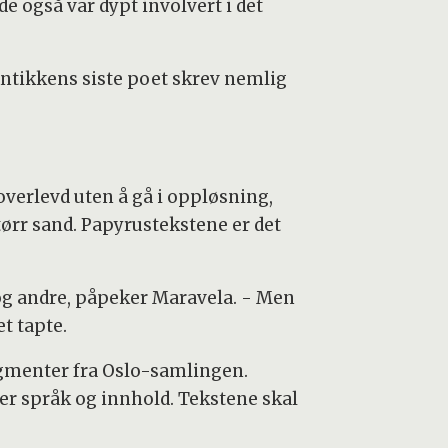
de også var dypt involvert i det
Antikkens siste poet skrev nemlig
verlevd uten å gå i oppløsning,
ørr sand. Papyrustekstene er det
e og andre, påpeker Maravela. - Men
t tapte.
agmenter fra Oslo-samlingen.
er språk og innhold. Tekstene skal