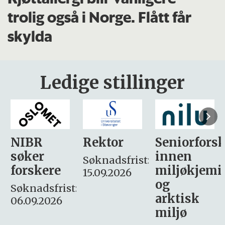
trolig også i Norge. Flått får
skylda
Ledige stillinger
Rektor
Seniorforsker
Forskning.
innen
søker
Søknadsfrist:
miljøkjemi
nyhetsjour
15.09.2026
og
– fast
:
arktisk
Søknadsfrist:
miljø
16. august.