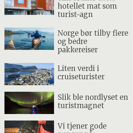
hotellet mat som
turist-agn
Norge bør tilby flere
og bedre
pakkereiser
Liten verdi i
cruiseturister
Slik ble nordlyset en
turistmagnet
Vi tjener gode