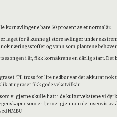
ble kornavlingene bare 50 prosent av et normalår.
er laget for å kunne gi store avlinger under ekstreme
rt nok næringsstoffer og vann som plantene behøver
stsesongen i år, fikk kornåkrene en dårlig start. De
aset. Til tross for lite nedbør var det akkurat nok til
slik at ugraset fikk gode vekstvilkår.
om vi gjerne skulle hatt i de kulturvekstene vi dyrk
genskaper som er fjernet gjennom de tusenvis av å
 ved NMBU.