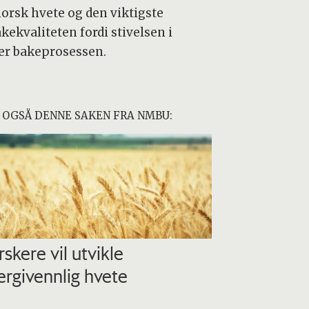
norsk hvete og den viktigste
akekvaliteten fordi stivelsen i
der bakeprosessen.
 OGSÅ DENNE SAKEN FRA NMBU:
rskere vil utvikle
lergivennlig hvete