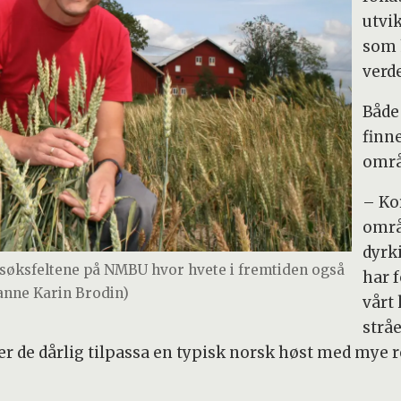
utvi
som 
verd
Både 
finne
områ
– Ko
områ
dyrk
rsøksfeltene på NMBU hvor hvete i fremtiden også
har f
 Janne Karin Brodin)
vårt 
strå
 er de dårlig tilpassa en typisk norsk høst med mye re