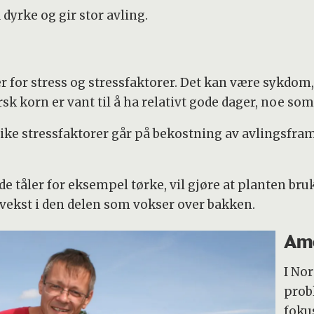
 dyrke og gir stor avling.
r for stress og stressfaktorer. Det kan være sykdo
orsk korn er vant til å ha relativt gode dager, noe som
like stressfaktorer går på bekostning av avlingsfra
at de tåler for eksempel tørke, vil gjøre at planten br
vekst i den delen som vokser over bakken.
Ame
I Nor
prob
foku