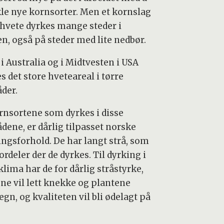
kle nye kornsorter. Men et kornslag
hvete dyrkes mange steder i
en, også på steder med lite nedbør.
i Australia og i Midtvesten i USA
s det store hveteareal i tørre
der.
rnsortene som dyrkes i disse
dene, er dårlig tilpasset norske
ingsforhold. De har langt strå, som
ordeler der de dyrkes. Til dyrking i
klima har de for dårlig stråstyrke,
ene vil lett knekke og plantene
gn, og kvaliteten vil bli ødelagt på