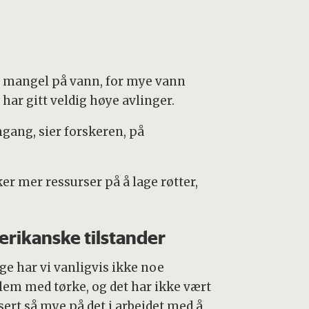
m, mangel på vann, for mye vann
 har gitt veldig høye avlinger.
mgang, sier forskeren, på
uker mer ressurser på å lage røtter,
rikanske tilstander
ge har vi vanligvis ikke noe
lem med tørke, og det har ikke vært
sert så mye på det i arbeidet med å