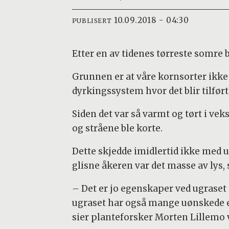
10.09.2018 - 04:30
PUBLISERT
Etter en av tidenes tørreste somre 
Grunnen er at våre kornsorter ikke 
dyrkingssystem hvor det blir tilfø
Siden det var så varmt og tørt i vek
og stråene ble korte.
Dette skjedde imidlertid ikke med ugr
glisne åkeren var det masse av lys, 
– Det er jo egenskaper ved ugraset s
ugraset har også mange uønskede e
sier planteforsker Morten Lillemo