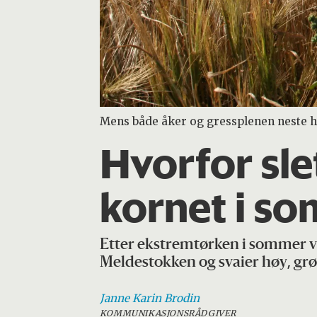
Mens både åker og gressplenen neste had
Hvorfor sle
kornet i s
Etter ekstremtørken i sommer va
Meldestokken og svaier høy, grøn
Janne Karin
Brodin
KOMMUNIKASJONSRÅDGIVER