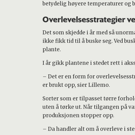
betydelig høyere temperaturer og be
Overlevelsesstrategier v
Det som skjedde i år med så unormal
ikke fikk tid til å buske seg. Ved b
plante.
I år gikk plantene i stedet rett i a
– Det er en form for overlevelsesstr
er brukt opp, sier Lillemo.
Sorter som er tilpasset tørre forho
uten å tørke ut. Når tilgangen på 
produksjonen stopper opp.
– Da handler alt om å overleve i st