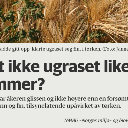
de gitt opp, klarte ugraset seg fint i tørken. (Foto: Jann
t ikke ugraset li
ommer?
r åkeren glissen og ikke høyere enn en forsømt
n og fin, tilsynelatende upåvirket av tørken.
NMBU -
Norges miljø- og biov