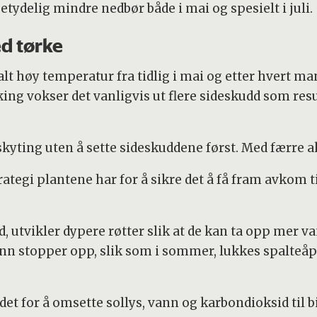
tydelig mindre nedbør både i mai og spesielt i juli.
ed tørke
t høy temperatur fra tidlig i mai og etter hvert ma
usking vokser det vanligvis ut flere sideskudd som res
ksskyting uten å sette sideskuddene først. Med færre a
ategi plantene har for å sikre det å få fram avkom t
ld, utvikler dypere røtter slik at de kan ta opp mer 
vann stopper opp, slik som i sommer, lukkes spalteå
edet for å omsette sollys, vann og karbondioksid til