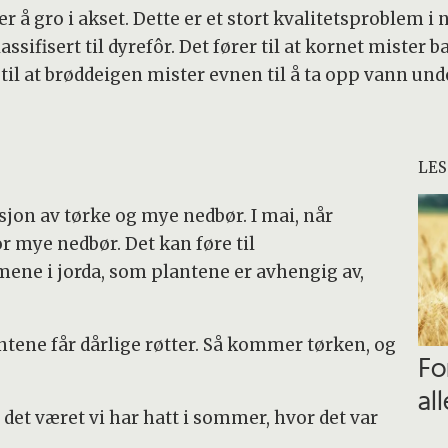
 å gro i akset. Dette er et stort kvalitetsproblem i 
assifisert til dyrefôr. Det fører til at kornet mister b
 til at brøddeigen mister evnen til å ta opp vann un
LES
jon av tørke og mye nedbør. I mai, når
or mye nedbør. Det kan føre til
ene i jorda, som plantene er avhengig av,
tene får dårlige røtter. Så kommer tørken, og
Fo
al
 det været vi har hatt i sommer, hvor det var