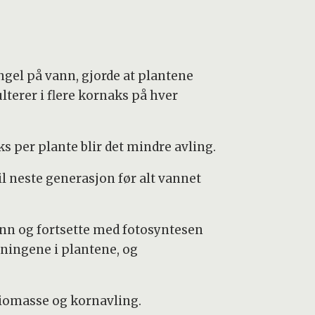
ngel på vann, gjorde at plantene
ulterer i flere kornaks på hver
ks per plante blir det mindre avling.
il neste generasjon før alt vannet
vann og fortsette med fotosyntesen
pningene i plantene, og
 biomasse og kornavling.