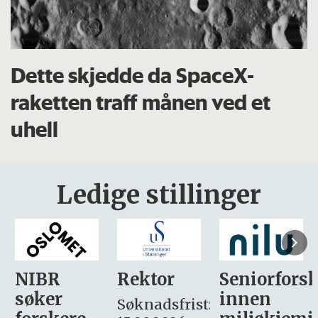
Dette skjedde da SpaceX-
raketten traff månen ved et
uhell
Ledige stillinger
Rektor
Seniorforsker
Forskning.
innen
søker
Søknadsfrist: