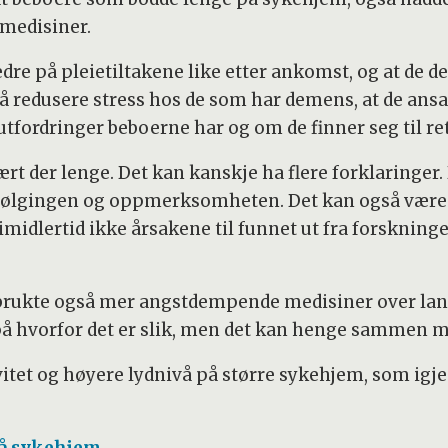
medisiner.
e på pleietiltakene like etter ankomst, og at de derf
e å redusere stress hos de som har demens, at de ansa
 utfordringer beboerne har og om de finner seg til ret
vært der lenge. Det kan kanskje ha flere forklaringer
følgingen og oppmerksomheten. Det kan også være 
t imidlertid ikke årsakene til funnet ut fra forsknin
brukte også mer angstdempende medisiner over lan
på hvorfor det er slik, men det kan henge sammen m
vitet og høyere lydnivå på større sykehjem, som igje