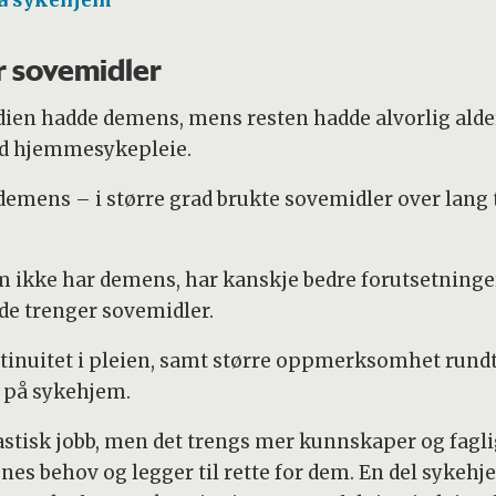
på sykehjem
 sovemidler
dien hadde demens, mens resten hadde alvorlig ald
d hjemmesykepleie.
 demens – i større grad brukte sovemidler over lang
m ikke har demens, har kanskje bedre forutsetninger
t de trenger sovemidler.
tinuitet i pleien, samt større oppmerksomhet rund
a på sykehjem.
astisk jobb, men det trengs mer kunnskaper og fagl
nes behov og legger til rette for dem. En del sykeh