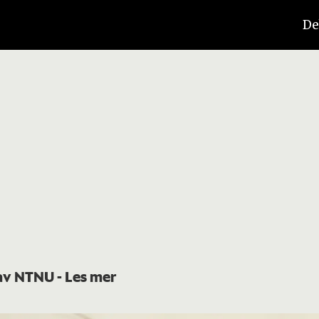
De
t av NTNU
- Les mer