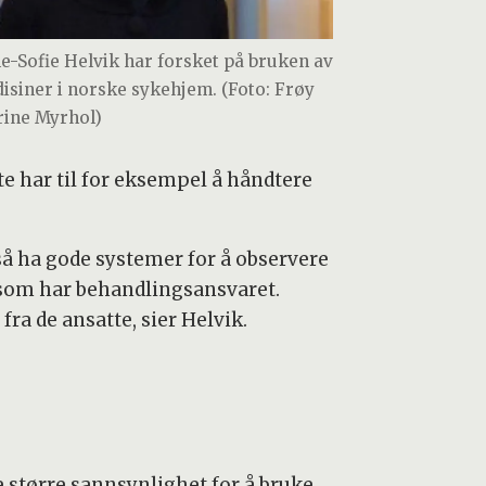
e-Sofie Helvik har forsket på bruken av
isiner i norske sykehjem. (Foto: Frøy
rine Myrhol)
te har til for eksempel å håndtere
å ha gode systemer for å observere
n som har behandlingsansvaret.
ra de ansatte, sier Helvik.
 større sannsynlighet for å bruke