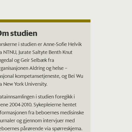
Om studien
orskerne i studien er Anne-Sofie Helvik
ra NTNU, Jurate Saltyte Benth Knut
ngedal og Geir Selbæk fra
rganisasjonen Aldring og helse –
asjonal kompetansetjeneste, og Bei Wu
ra New York University.
atainnsamlingen i studien foregikk i
rene 2004-2010. Sykepleierne hentet
nformasjonen fra beboernes medisinske
ournaler og gjennom intervjuer med
eboernes pårørende via spørreskjema.