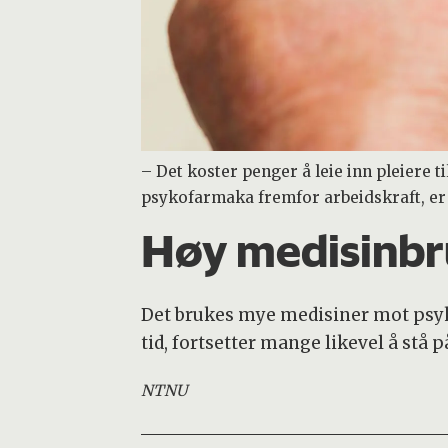
– Det koster penger å leie inn pleiere t
psykofarmaka fremfor arbeidskraft, er i
Høy medisinbr
Det brukes mye medisiner mot psyk
tid, fortsetter mange likevel å stå 
NTNU