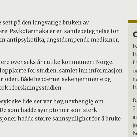
e sett på den langvarige bruken av
e. Psykofarmaka er en samlebetegnelse for
som antipsykotika, angstdempende medisiner,
F
f
E
oere over seks år i ulike kommuner i Norge.
o
lopplærte for studien, samlet inn informasjon
n
perioden. Både beboerne, sykehjemmene og
f
tok i forskningsstudien.
D
sykiske lidelser var høy, uavhengig om
å
. De som hadde symptomer som sterk
i
nasjoner hadde større sannsynlighet for å bruke
j
b