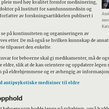
 pleie med høy kvalitet fremfor medisinering,
tdoktor på Institutt for samfunnsmedisin og
Ann
forfatter av forskningsartikkelen publisert i
med
Kat
 se på kontinuiteten og organiseringen av
ives etter. De må også se hvilken kunnskap de ansat
ie tilpasset den enkelte.
nsvar for beboerne skal gi medikamenter, må de ogs
e eldre, slik at de kan orientere og oppdatere lege
n på eldrehjemmene og er avhengig av informasjon f
ed antipsykotiske medisiner til eldre
 opphold
at beboere som bodde lenge på sykehjem, også hadde