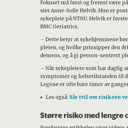
Fokuset må først og fremst være på
sier Anne-Sofie Helvik. Hun er pos
sykepleie på NTNU. Helvik er første
BMC Geriatrics.
– Dette betyr at sykehjemmene bør
pleien, og hvilke prinsipper den dr
demens, og å gi person-sentrert ple
– Når sykepleiere som har daglig a
symptomer og helsetilstanden til d
Legene er ofte bare timer av gange
Les også:
Sår tvil om risikoen v
Større risiko med lengre
Forskningsartikkelen viser videre 