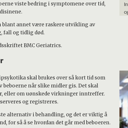
erne viste bedring i symptomene over tid,
I
o
disinene.
 blant annet være raskere utvikling av
fall og tidlig død.
dsskriftet BMC Geriatrics.
r
tipsykotika skal brukes over så kort tid som
 beboerne når slike midler gis. Det skal
 eller om uønskede virkninger inntreffer.
erveres og registreres.
e alternativ i behandling, og det er viktig å
nd, for så å se hvordan det går med beboeren.