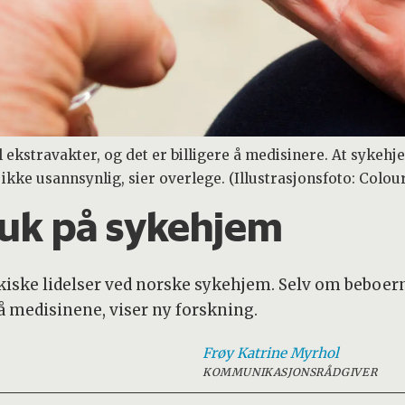
il ekstravakter, og det er billigere å medisinere. At sykeh
kke usannsynlig, sier overlege. (Illustrasjonsfoto: Colou
uk på sykehjem
iske lidelser ved norske sykehjem. Selv om beboer
på medisinene, viser ny forskning.
Frøy Katrine
Myrhol
KOMMUNIKASJONSRÅDGIVER