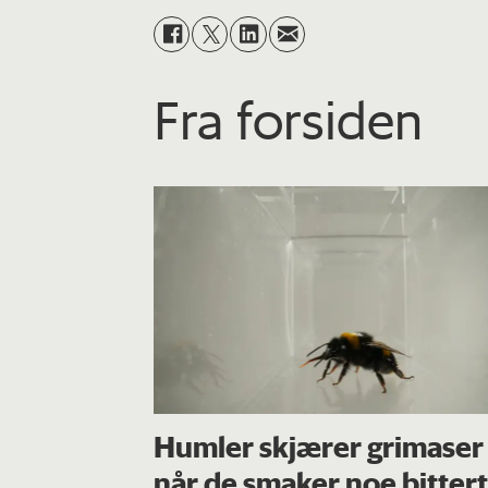
Fra forsiden
Humler skjærer grimaser
når de smaker noe bittert