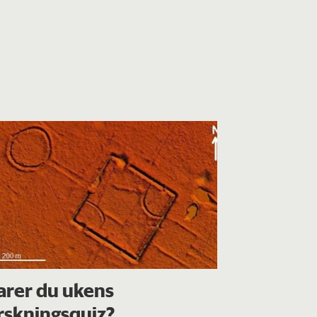
arer du ukens
rskningsquiz?