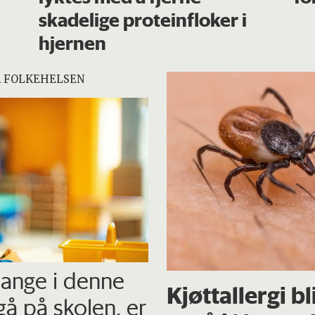
skadelige proteinfloker i
hjernen
R FOLKEHELSEN
mange i denne
Kjøttallergi bl
gå på skolen, er