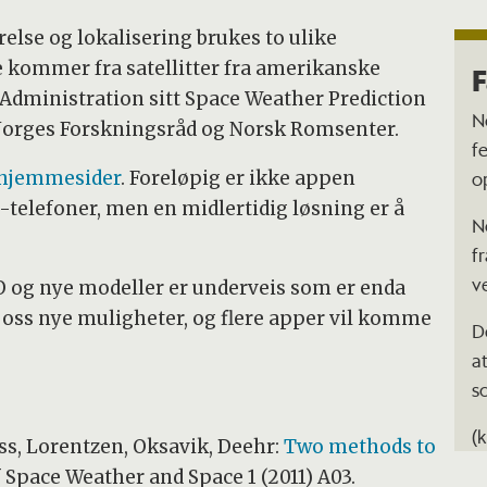
relse og lokalisering brukes to ulike
 kommer fra satellitter fra amerikanske
F
Administration sitt Space Weather Prediction
N
v Norges Forskningsråd og Norsk Romsenter.
f
o
 hjemmesider
. Foreløpig er ikke appen
-telefoner, men en midlertidig løsning er å
N
f
v
HO og nye modeller er underveis som er enda
 oss nye muligheter, og flere apper vil komme
D
a
s
(k
ss, Lorentzen, Oksavik, Deehr:
Two methods to
f Space Weather and Space 1 (2011) A03.