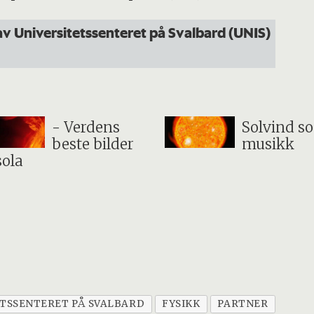
av Universitetssenteret på Svalbard (UNIS)
- Verdens
Solvind s
beste bilder
musikk
sola
ETSSENTERET PÅ SVALBARD
FYSIKK
PARTNER