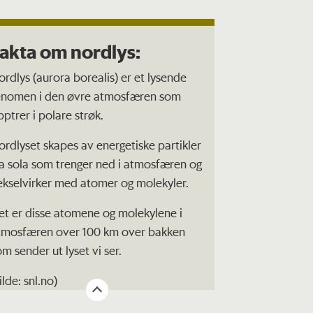
akta om nordlys:
ordlys (aurora borealis) er et lysende
enomen i den øvre atmosfæren som
pptrer i polare strøk.
ordlyset skapes av energetiske partikler
ra sola som trenger ned i atmosfæren og
ekselvirker med atomer og molekyler.
et er disse atomene og molekylene i
tmosfæren over 100 km over bakken
om sender ut lyset vi ser.
ilde: snl.no)