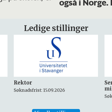
også i Norge. 
Ledige stillinger
Seniorforsker innen
Fo
miljøkjemi og arktisk miljø
ny
Søknadsfrist: 30.08.2026
Søk