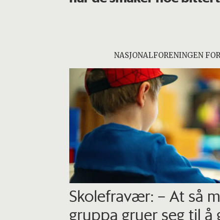
NASJONALFORENINGEN FO
Skolefravær: – At så 
gruppa gruer seg til å 