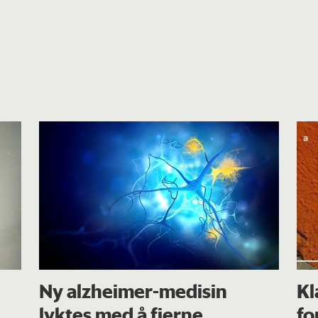
Ny alzheimer-medisin
Kl
lyktes med å fjerne
fo