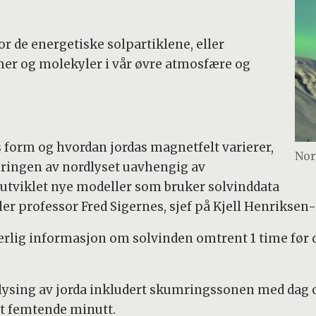
or de energetiske solpartiklene, eller
mer og molekyler i vår øvre atmosfære og
form og hvordan jordas magnetfelt varierer,
Nor
seringen av nordlyset uavhengig av
tt utviklet nye modeller som bruker solvinddata
eller professor Fred Sigernes, sjef på Kjell Henriksen
uerlig informasjon om solvinden omtrent 1 time før de
elysing av jorda inkludert skumringssonen med dag og
t femtende minutt.