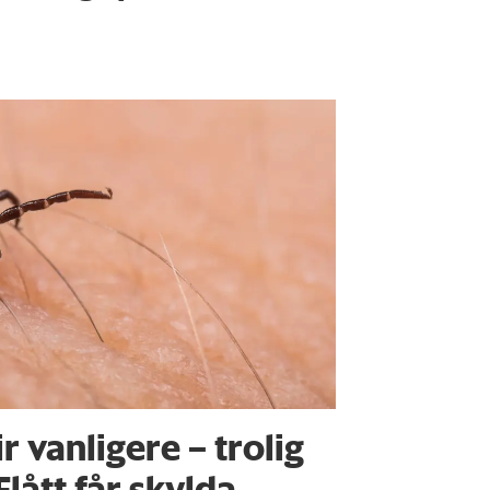
ir vanligere – trolig
Flått får skylda