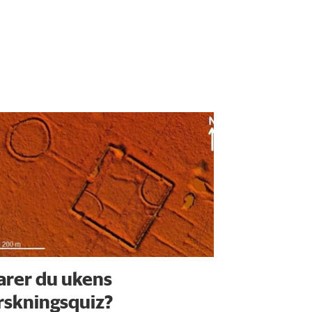
arer du ukens
rskningsquiz?