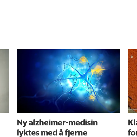
Ny alzheimer-medisin
Kl
lyktes med å fjerne
fo