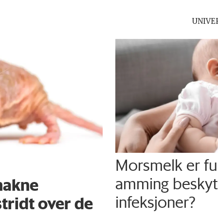
UNIVE
Morsmelk er ful
amming beskytt
nakne
infeksjoner?
tridt over de