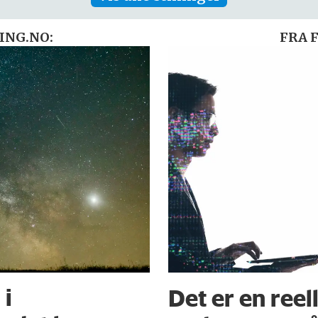
ING.NO:
FRA 
 i
Det er en reell