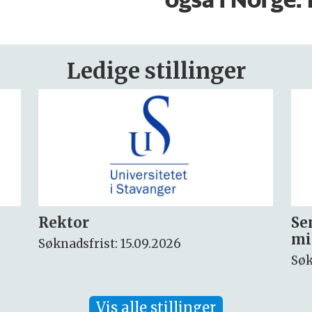
Ledige stillinger
Seniorforsker innen
Fo
miljøkjemi og arktisk miljø
ny
Søknadsfrist: 30.08.2026
Søk
Vis alle stillinger