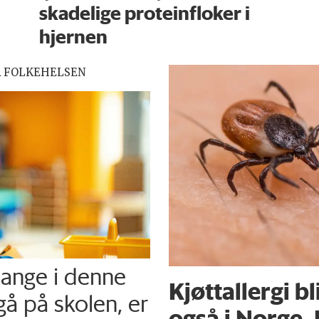
skadelige proteinfloker i
hjernen
R FOLKEHELSEN
mange i denne
Kjøttallergi bl
gå på skolen, er
også i Norge. 