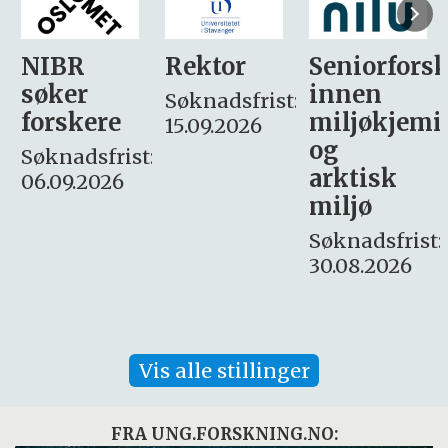
Rektor
Seniorforsker
Forskning.
innen
søker
Søknadsfrist:
miljøkjemi
nyhetsjour
15.09.2026
og
– fast
:
arktisk
Søknadsfrist:
miljø
16. august.
Søknadsfrist:
30.08.2026
Vis alle stillinger
FRA UNG.FORSKNING.NO: