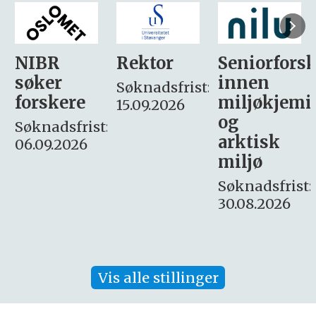
Rektor
Seniorforsker
Forskning.
innen
søker
Søknadsfrist:
miljøkjemi
nyhetsjour
15.09.2026
og
– fast
:
arktisk
Søknadsfrist:
miljø
16. august.
Søknadsfrist:
30.08.2026
Vis alle stillinger