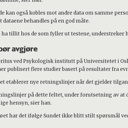
g de kan også kobles mot andre data om samme pers
at dataene behandles på en god måte.
 ha tillit hos de som fyller ut testene, understreker 
bør avgjøre
itus ved Psykologisk institutt på Universitetet i O
 publisert flere studier basert på resultater fra e
et etablerer nye retningslinjer når det gjelder tilgan
ingslinjer på dette feltet, under forutsetning av at d
lige hensyn, sier han.
et har det ifølge Sundet ikke blitt stilt spørsmål ve