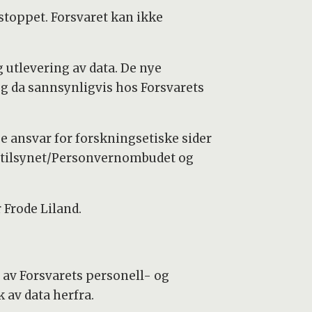
stoppet. Forsvaret kan ikke
 utlevering av data. De nye
og da sannsynligvis hos Forsvarets
ge ansvar for forskningsetiske sider
atatilsynet/Personvernombudet og
 Frode Liland.
s av Forsvarets personell- og
 av data herfra.