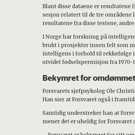
Blant disse dataene er resultatene f
sesjon relatert til de tre områden
resultatene fra disse testene, andr
I Norge har forskning på intelligen
brukt i prosjekter innen felt som m
intelligens i forhold til rekkefølge
utvidet fødselspermisjon fra 1970-t
Bekymret for omdømme
Forsvarets sjefpsykolog Ole Christ
Han sier at Forsvaret også i framtid
Samtidig understreker han at Forsva
mener det er uheldig for Forsvaret 
– Forsvaret er bekymret for sitt o