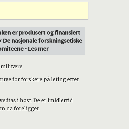
aken er produsert og finansiert
v De nasjonale forskningsetiske
omiteene
- Les mer
smilitære.
ruve for forskere på leting etter
edtas i høst. De er imidlertid
om nå foreligger.