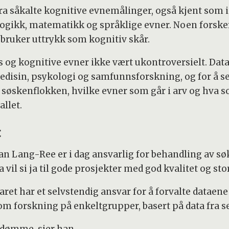
ra såkalte kognitive evnemålinger, også kjent som in
e logikk, matematikk og språklige evner. Noen forsk
e bruker uttrykk som kognitiv skår.
s og kognitive evner ikke vært ukontroversielt. Data 
edisin, psykologi og samfunnsforskning, og for å se
 i søskenflokken, hvilke evner som går i arv og hva 
allet.
t
ian Lang-Ree er i dag ansvarlig for behandling av s
a vil si ja til gode prosjekter med god kvalitet og st
ret har et selvstendig ansvar for å forvalte dataen
om forskning på enkeltgrupper, basert på data fra s
mdømme, sier han.