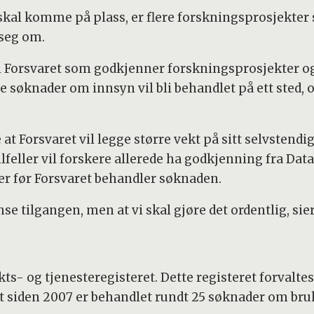
 skal komme på plass, er flere forskningsprosjekter 
seg om.
 i Forsvaret som godkjenner forskningsprosjekter og
e søknader om innsyn vil bli behandlet på ett sted, 
t Forsvaret vil legge større vekt på sitt selvstendi
ilfeller vil forskere allerede ha godkjenning fra D
r før Forsvaret behandler søknaden.
se tilgangen, men at vi skal gjøre det ordentlig, sier
kts- og tjenesteregisteret. Dette registeret forvalte
t siden 2007 er behandlet rundt 25 søknader om bruk