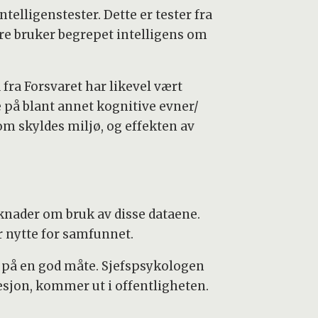
telligenstester. Dette er tester fra
ere bruker begrepet intelligens om
fra Forsvaret har likevel vært
 på blant annet kognitive evner/
som skyldes miljø, og effekten av
øknader om bruk av disse dataene.
or nytte for samfunnet.
e på en god måte. Sjefspsykologen
esjon, kommer ut i offentligheten.