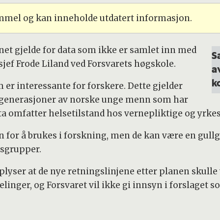
ammel og kan inneholde utdatert informasjon.
net gjelde for data som ikke er samlet inn med
S
jef Frode Liland ved Forsvarets høgskole.
a
k
er interessante for forskere. Dette gjelder
e generasjoner av norske unge menn som har
ata omfatter helsetilstand hos vernepliktige og yrke
n for å brukes i forskning, men de kan være en gullg
gsgrupper.
yser at de nye retningslinjene etter planen skulle v
elinger, og Forsvaret vil ikke gi innsyn i forslaget s