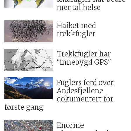
mental helse
Haiket med
trekkfugler
Trekkfugler har
"innebygd GPS"
Fuglers ferd over
Andesfjellene
dokumentert for
første gang
Enorme