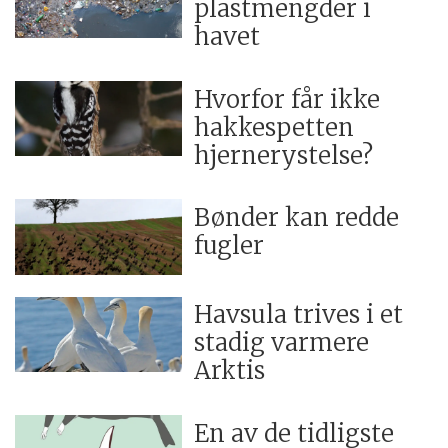
plastmengder i
havet
Hvorfor får ikke
hakkespetten
hjernerystelse?
Bønder kan redde
fugler
Havsula trives i et
stadig varmere
Arktis
En av de tidligste