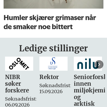
Humler skjærer grimaser når
de smaker noe bittert
Ledige stillinger
Rektor
Seniorforsker
Forskning.
innen
søker
Søknadsfrist:
miljøkjemi
nyhetsjour
15.09.2026
og
– fast
:
arktisk
Søknadsfrist: